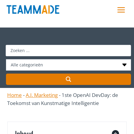
Skip
to
content
S
e
a
r
c
h
Home
-
A.I. Marketing
-
1ste OpenAI DevDay: de
…
Toekomst van Kunstmatige Intelligentie
Inhoud