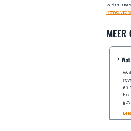
weten ove
https://te
MEER 
Wat
Wat
rev
en 
Pro
gev
Lee