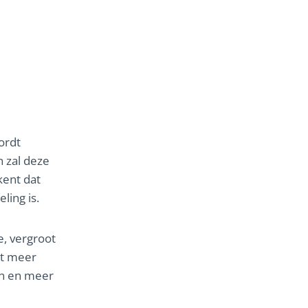
ordt
n zal deze
kent dat
ling is.
e, vergroot
ot meer
en en meer