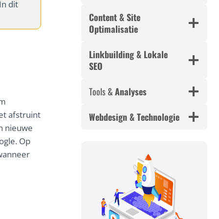
In dit
Content & Site
Optimalisatie
Linkbuilding & Lokale
SEO
Tools &
Analyses
om
et afstruint
Webdesign & Technologie
n nieuwe
ogle. Op
 wanneer