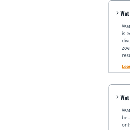
Wat 
Wat
is 
div
zoe
res
Lee
Wat
Wat
bel
ont