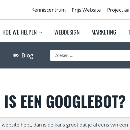
Kenniscentrum
Prijs Website
Project a
HOE WE HELPEN
WEBDESIGN
MARKETING
S
Blog
e
a
r
c
h
 IS EEN GOOGLEBOT?
…
n website hebt, dan is de kans groot dat je al eens van een