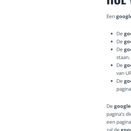
Een
googl
De
go
De
go
De
go
staan.
De
go
van UR
De
go
pagina
De
google
pagina’s d
een pagina
zal de
goo