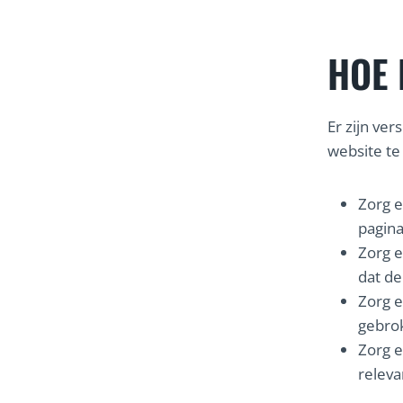
HOE 
Er zijn ve
website te
Zorg e
pagina
Zorg e
dat d
Zorg e
gebrok
Zorg e
releva