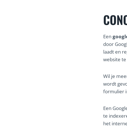
CONC
Een
googl
door Googl
laadt en r
website te
Wil je me
wordt gev
formulier i
Een Google
te indexer
het intern