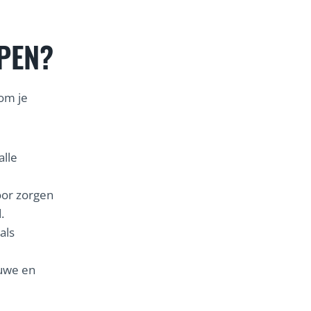
PEN?
om je
alle
oor zorgen
.
als
euwe en