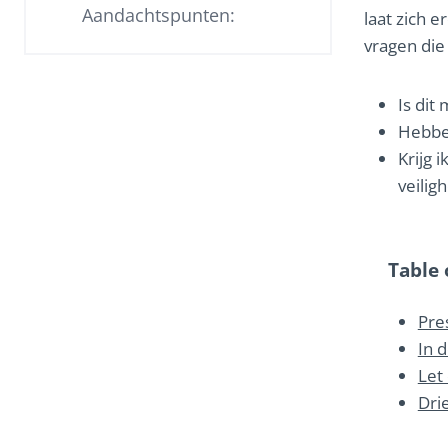
Aandachtspunten:
laat zich e
vragen die 
Is dit
Hebben
Krijg 
veiligh
Table 
Pre
In 
Let
Dri