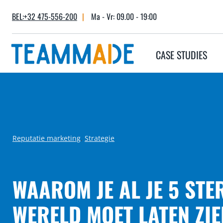
Skip
BEL:+32 475-556-200
|
Ma - Vr: 09.00 - 19:00
to
content
CASE STUDIES
Reputatie marketing
, 
Strategie
WAAROM JE AL JE 5 STE
WERELD MOET LATEN ZIE