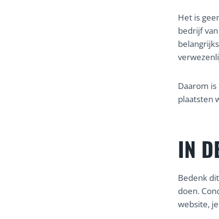
Het is gee
bedrijf van
belangrijk
verwezenli
Daarom is 
plaatsten 
IN D
Bedenk dit
doen. Concr
website, j