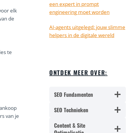
een expert in prompt
oor elk
engineering moet worden
 van de
AI-agents uitgelegd: jouw slimme
helpers in de digitale wereld
ies te
ONTDEK MEER OVER:
SEO Fundamenten
aankoop
SEO Technieken
rs van je
Content & Site
Optimalisatie