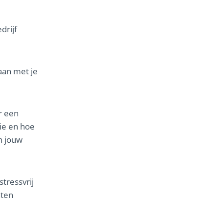
drijf
aan met je
r een
tie en hoe
n jouw
tressvrij
nten