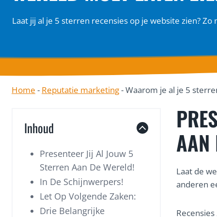
Laat jij al je 5 sterren recensies op je website zien? Zo 
Home
-
Reputatie marketing
-
Waarom je al je 5 sterr
PRES
Inhoud
AAN 
Presenteer Jij Al Jouw 5
Sterren Aan De Wereld!
Laat de we
In De Schijnwerpers!
anderen ee
Let Op Volgende Zaken:
Drie Belangrijke
Recensies