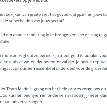
le bezoekers op je website.
et bekijken van je site niet het gevoel dat jijzelf en jouw be
als dé superhelden van jouw sector?
 tijd om daar verandering in te brengen en aan de slag te g
tatie.
 mensen zegt dat ze bereid zijn meer geld te betalen voo
dienst als ze weten dat het beter zal zijn. Je online reputa
mgaat zijn dus een essentieel onderdeel voor de groei va
pt Team Made je graag om het hele proces zorgeloos en s
… zo kunnen bedrijven en ondernemers zoals jij meer kla
en hun omzet verhogen.