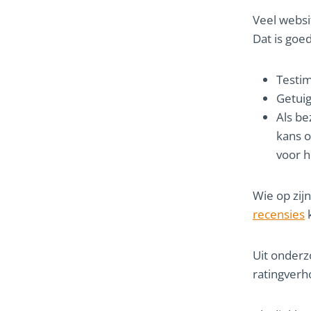
Veel websi
Dat is goed
Testim
Getuig
Als be
kans o
voor h
Wie op zij
recensies
k
Uit onderzo
ratingverh