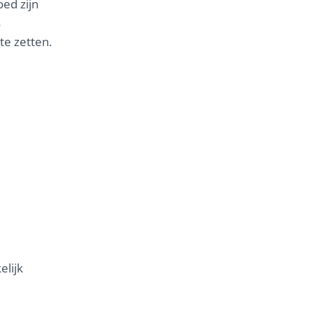
oed zijn
s
te zetten.
elijk