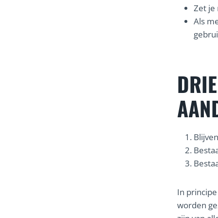
Zet je
Als m
gebru
DRIE
AAN
Blijve
Bestaa
Bestaa
In principe
worden gez