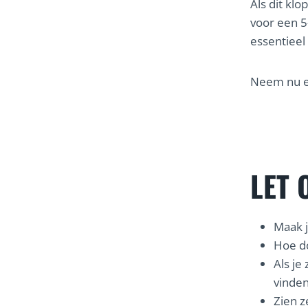
Als dit klo
voor een 5
essentieel
Neem nu ev
LET 
Maak j
Hoe do
Als je
vinde
Zien z