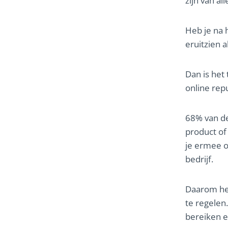
zijn van al
Heb je na h
eruitzien 
Dan is het
online repu
68% van de
product of 
je ermee o
bedrijf.
Daarom hel
te regelen
bereiken 