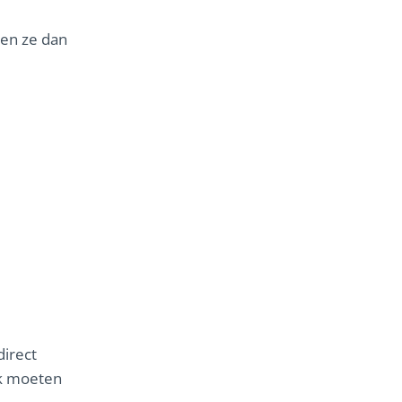
en ze dan
direct
uk moeten