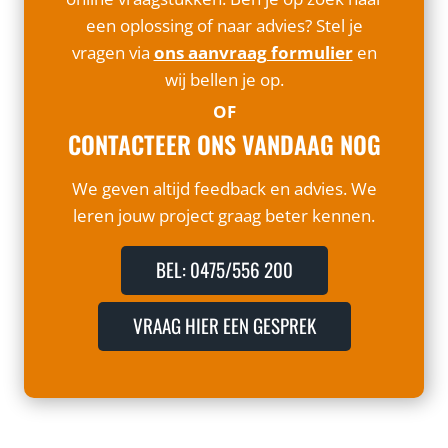
een oplossing of naar advies? Stel je
vragen via
ons aanvraag formulier
en
wij bellen je op.
OF
CONTACTEER ONS VANDAAG NOG
We geven altijd feedback en advies. We
leren jouw project graag beter kennen.
BEL: 0475/556 200
VRAAG HIER EEN GESPREK