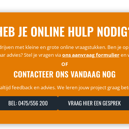
HEB JE ONLINE HULP NODIG
rijven met kleine en grote online vraagstukken. Ben je o
ar advies? Stel je vragen via
ons aanvraag formulier
en w
OF
CONTACTEER ONS VANDAAG NOG
ltijd feedback en advies. We leren jouw project graag be
BEL: 0475/556 200
VRAAG HIER EEN GESPREK