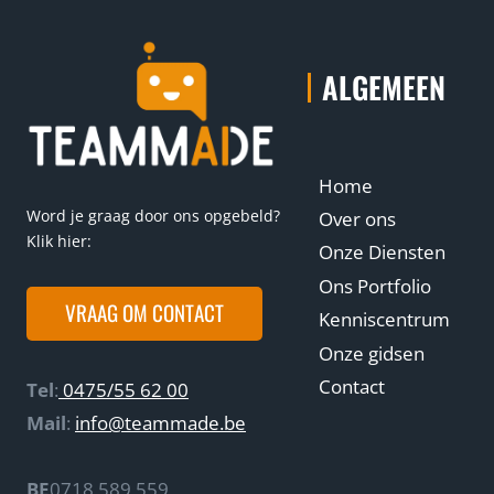
ALGEMEEN
Home
Word je graag door ons opgebeld?
Over ons
Klik hier:
Onze Diensten
Ons Portfolio
VRAAG OM CONTACT
Kenniscentrum
Onze gidsen
Contact
Tel
:
0475/55 62 00
Mail
:
info@teammade.be
BE
0718 589 559