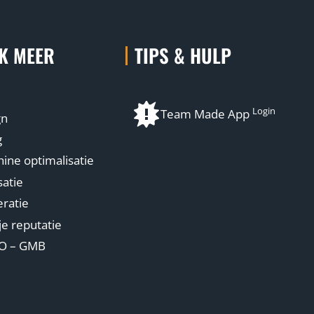
K MEER
TIPS & HULP
Login
Team Made App
gn
g
ne optimalisatie
atie
ratie
je reputatie
EO – GMB