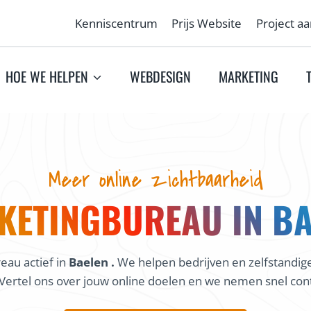
Kenniscentrum
Prijs Website
Project a
HOE WE HELPEN
WEBDESIGN
MARKETING
Meer online zichtbaarheid
KETINGBUREAU IN BA
au actief in
Baelen .
We helpen bedrijven en zelfstandig
Vertel ons over jouw online doelen en we nemen snel cont