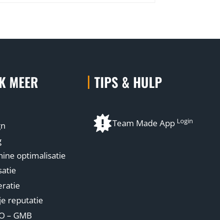
K MEER
TIPS & HULP
Login
Team Made App
gn
g
ne optimalisatie
atie
ratie
je reputatie
EO – GMB