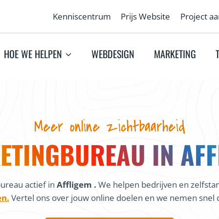
Kenniscentrum
Prijs Website
Project a
HOE WE HELPEN
WEBDESIGN
MARKETING
Meer online zichtbaarheid
ETINGBUREAU IN AFF
reau actief in
Affligem .
We helpen bedrijven en zelfsta
en.
Vertel ons over jouw online doelen en we nemen snel c