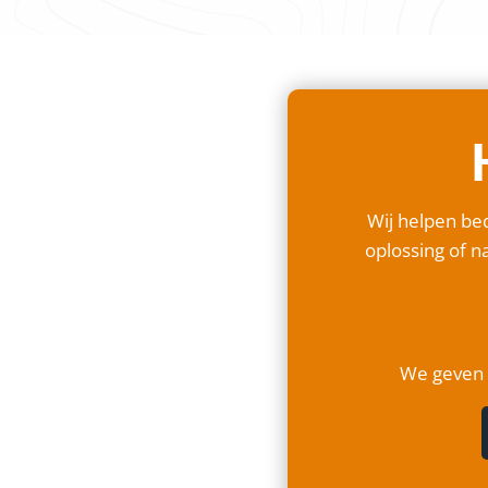
Wij helpen bed
oplossing of na
We geven a