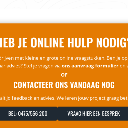
HEB JE ONLINE HULP NODIG
rijven met kleine en grote online vraagstukken. Ben je o
ar advies? Stel je vragen via
ons aanvraag formulier
en w
OF
CONTACTEER ONS VANDAAG NOG
ltijd feedback en advies. We leren jouw project graag be
BEL: 0475/556 200
VRAAG HIER EEN GESPREK