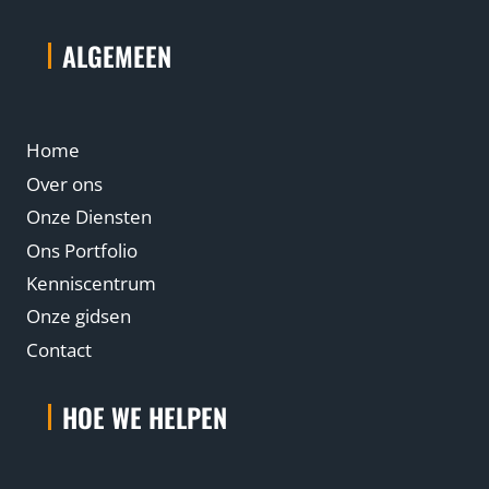
n
t
ALGEMEEN
e
l
l
Home
i
g
Over ons
e
Onze Diensten
n
Ons Portfolio
t
Kenniscentrum
i
Onze gidsen
e
Contact
HOE WE HELPEN