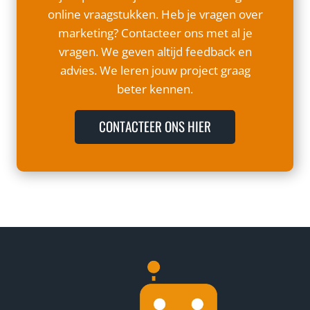
t
n
v
p
online vraagstukken. Heb je vragen over
e
g
e
F
marketing? Contacteer ons met al je
v
e
r
a
vragen. We geven altijd feedback en
e
r
z
c
advies. We leren jouw project graag
r
:
i
e
beter kennen.
k
h
c
b
o
u
h
o
CONTACTEER ONS HIER
p
n
t
o
e
N
k
n
i
m
e
e
u
t
w
e
e
e
V
n
i
K
s