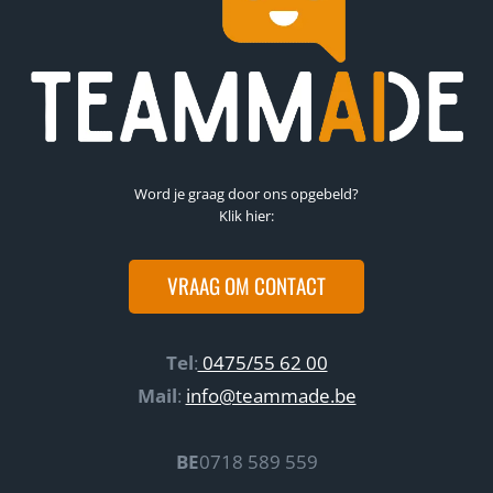
l
i
e
e
i
o
n
p
B
A
u
r
d
Word je graag door ons opgebeld?
t
g
Klik hier:
i
e
f
t
VRAAG OM CONTACT
i
c
i
Tel
:
0475/55 62 00
ë
Mail
:
info@teammade.be
l
e
BE
0718 589 559
I