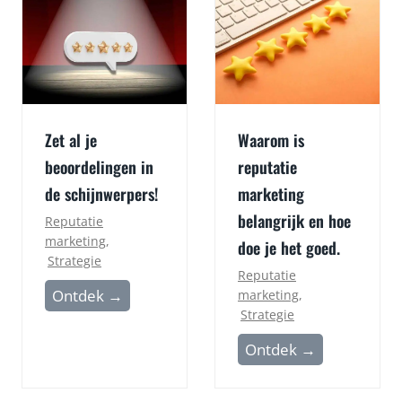
Zet al je
Waarom is
beoordelingen in
reputatie
de schijnwerpers!
marketing
belangrijk en hoe
Reputatie
marketing
,
doe je het goed.
Strategie
Reputatie
Z
Ontdek →
marketing
,
Strategie
e
t
W
Ontdek →
a
a
l
a