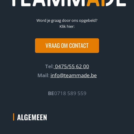
d
n
.
z
Word je graag door ons opgebeld?
e
Klik hier:
t
i
VRAAG OM CONTACT
p
s
v
Tel
:
0475/55 62 00
o
Mail
:
info@teammade.be
o
r
BE
0718 589 559
s
u
c
ALGEMEEN
c
e