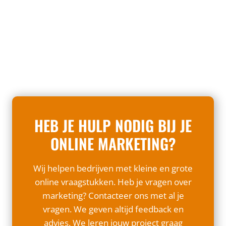
r
d
d
k
k
c
e
l
e
o
s
a
t
n
c
n
i
t
h
t
n
e
i
e
g
n
j
n
b
t
n
e
e
:
HEB JE HULP NODIG BIJ JE
w
n
l
v
e
l
ONLINE MARKETING?
a
e
r
e
n
r
p
a
g
Wij helpen bedrijven met kleine en grote
z
e
d
r
online vraagstukken. Heb je vragen over
a
r
g
i
marketing? Contacteer ons met al je
m
s
e
j
vragen. We geven altijd feedback en
e
!
n
k
advies. We leren jouw project graag