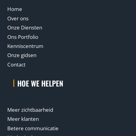
s
Home
v
o
Over ons
l
Onze Diensten
l
Ons Portfolio
e
Kenniscentrum
l
Onze gidsen
e
Contact
a
d
HOE WE HELPEN
g
e
n
e
Meer zichtbaarheid
r
Meer klanten
a
Betere communicatie
t