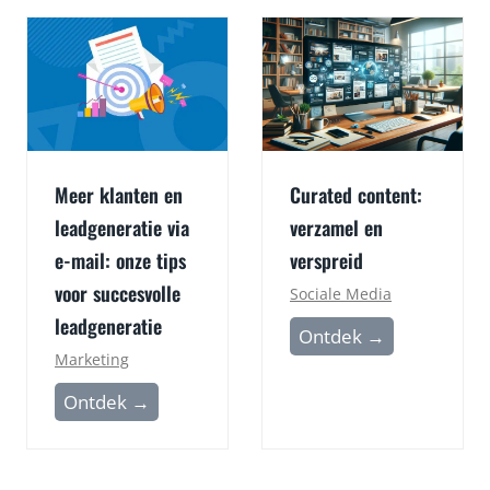
j
r
e
o
b
m
e
i
o
s
o
r
Meer klanten en
Curated content:
r
e
d
leadgeneratie via
verzamel en
p
e
e-mail: onze tips
verspreid
u
l
t
voor succesvolle
Sociale Media
i
a
leadgeneratie
C
Ontdek →
n
t
Marketing
u
g
i
r
e
M
Ontdek →
e
a
n
e
m
t
i
e
a
e
n
r