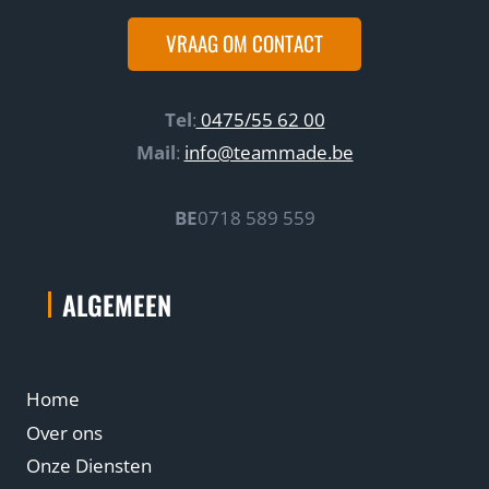
u
VRAAG OM CONTACT
c
c
e
Tel
:
0475/55 62 00
s
Mail
:
info@teammade.be
.
BE
0718 589 559
ALGEMEEN
Home
Over ons
Onze Diensten