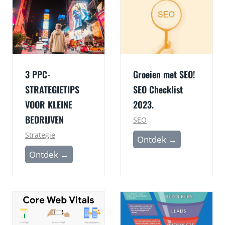
3 PPC-
Groeien met SEO!
STRATEGIETIPS
SEO Checklist
VOOR KLEINE
2023.
BEDRIJVEN
SEO
Strategie
G
Ontdek →
r
3
Ontdek →
o
P
e
P
i
C
e
-
n
S