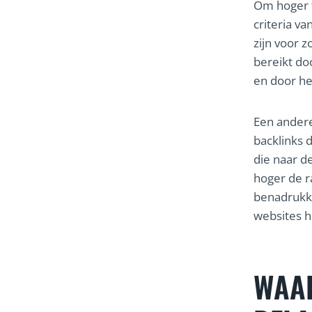
Om hoger t
criteria v
zijn voor 
bereikt do
en door he
Een andere
backlinks d
die naar d
hoger de r
benadrukken
websites h
WAA