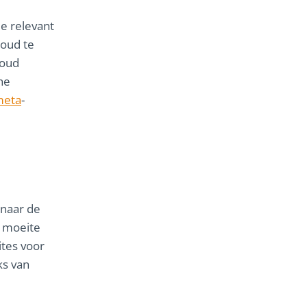
e relevant
houd te
houd
he
meta
-
 naar de
e moeite
ites voor
ks van