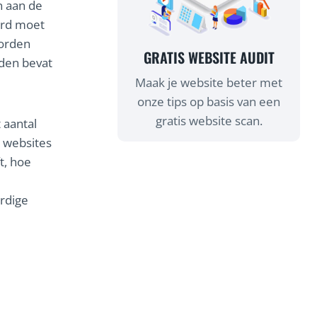
n aan de
eerd moet
worden
GRATIS WEBSITE AUDIT
den bevat
Maak je website beter met
onze tips op basis van een
gratis website scan.
 aantal
e websites
t, hoe
e
ardige