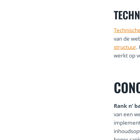
TECHN
Technische
van de web
structuur
.
werkt op v
CONC
Rank n’ b
van een we
implemente
inhoudsopt
hoger rank