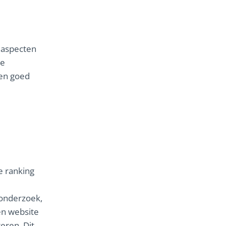
 aspecten
de
 en goed
e ranking
donderzoek,
en website
eren. Dit