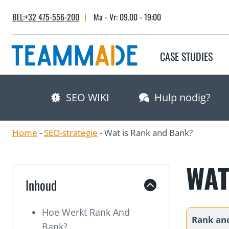
Skip
BEL:+32 475-556-200
|
Ma - Vr: 09.00 - 19:00
to
content
CASE STUDIES
SEO WIKI
Hulp nodig?
Home
-
SEO-strategie
-
Wat is Rank and Bank?
WAT
Inhoud
Hoe Werkt Rank And
Rank an
Bank?