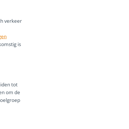
ch verkeer
gen
komstig is
iden tot
en om de
doelgroep