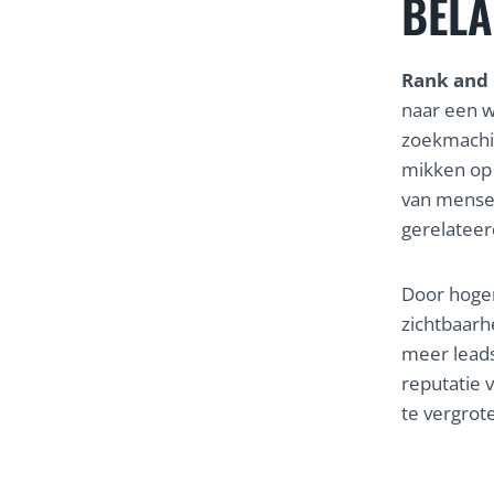
BELA
Rank and
naar een w
zoekmachin
mikken op 
van mensen
gerelateer
Door hoger
zichtbaarh
meer lead
reputatie 
te vergrot