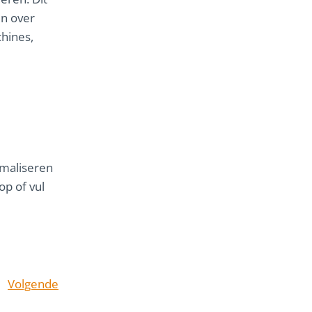
en over
hines,
imaliseren
p of vul
Volgende