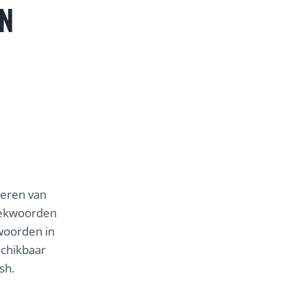
N
iseren van
oekwoorden
kwoorden in
schikbaar
sh.