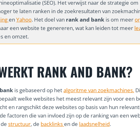
neoptimalisatie (SEO). Het verwijst naar de strategie om
oger te laten ranken in de zoekresultaten van zoekmachi
ing
en
Yahoo
. Het doel van
rank and bank
is om meer
or
aar een website te genereren, wat kan leiden tot meer
le
es en omzet.
 WERKT
RANK AND BANK
?
 bank
is gebaseerd op het
algoritme van zoekmachines.
Di
bepaalt welke websites het meest relevant zijn voor een 
ht en rangschikt deze websites op basis van hun relevantie
de factoren die van invloed zijn op de ranking van een web
, de
structuur
, de
backlinks
en de
laadsnelheid
.