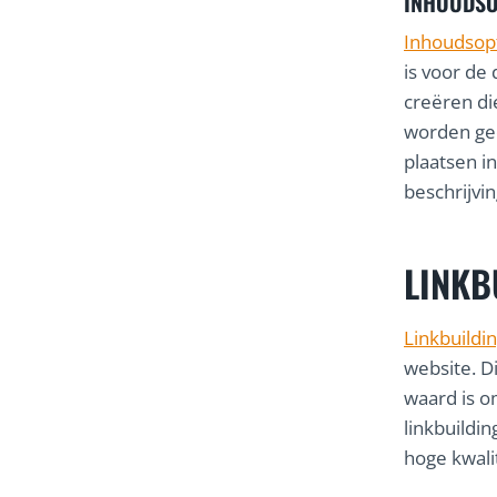
INHOUDSO
Inhoudsopt
is voor de
creëren di
worden ge
plaatsen in
beschrijvin
LINKB
Linkbuildi
website. D
waard is o
linkbuildi
hoge kwali