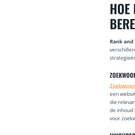
HOE 
BERE
Rank and
verschille
strategieë
ZOEKWOO
Zoekwoor
een websit
die releva
de inhoud 
voor zoek