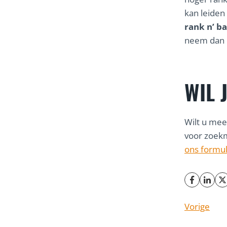
kan leiden
rank n’ b
neem dan 
WIL 
Wilt u me
voor zoek
ons formul
Vorige