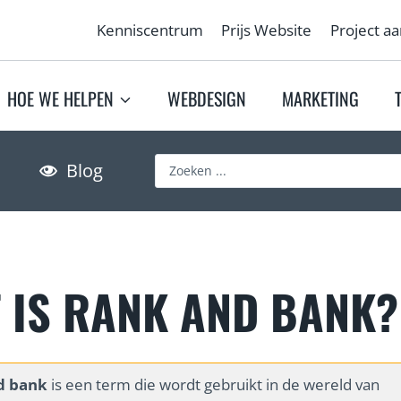
Kenniscentrum
Prijs Website
Project a
HOE WE HELPEN
WEBDESIGN
MARKETING
S
Blog
e
a
r
c
h
 IS RANK AND BANK?
…
d bank
is een term die wordt gebruikt in de wereld van