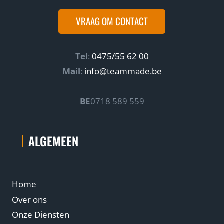
e
t
d
n
i
VRAAG OM CONTACT
o
b
e
e
e
j
g
Tel
:
0475/55 62 00
e
r
Mail
:
info@teammade.be
h
i
e
p
BE
0718 589 559
t
p
g
e
o
n
ALGEMEEN
e
d
.
Home
Over ons
Onze Diensten