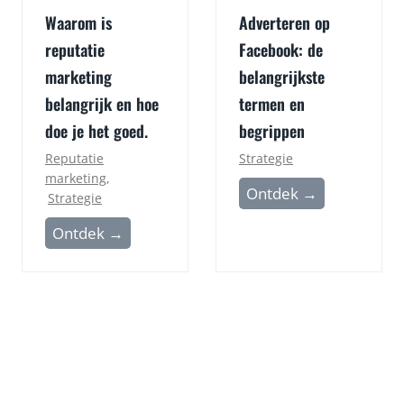
A
–
Waarom is
Adverteren op
a
G
reputatie
Facebook: de
n
a
d
marketing
belangrijkste
m
e
e
belangrijk en hoe
termen en
s
c
doe je het goed.
begrippen
l
h
Reputatie
Strategie
a
a
marketing
,
A
Ontdek →
g
n
Strategie
d
m
g
W
Ontdek →
v
e
e
a
e
t
r
a
r
e
:
r
t
e
h
o
e
n
u
m
r
c
n
i
e
o
N
s