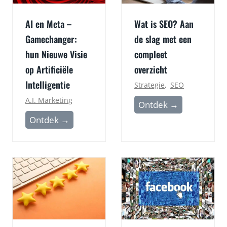
AI en Meta –
Wat is SEO? Aan
Gamechanger:
de slag met een
hun Nieuwe Visie
compleet
op Artificiële
overzicht
Intelligentie
Strategie
,
SEO
A.I. Marketing
W
Ontdek →
a
A
Ontdek →
t
I
i
e
s
n
S
M
E
e
O
t
?
a