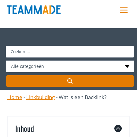
Skip
to
content
S
e
a
r
c
h
Home
-
Linkbuilding
-
Wat is een Backlink?
…
Inhoud