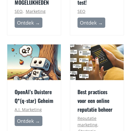
MOGELIJKHEDEN
test!
SEO
,
Marketing
SEO
A
H
Ontdek →
Ontdek →
A
o
N
e
D
s
E
n
S
e
L
l
A
i
G
s
OpenAI’s Duistere
Best practices
M
m
Q*(q-star) Geheim
voor een online
E
i
reputatie beheer
T
j
A.I. Marketing
G
n
Reputatie
O
Ontdek →
A
w
marketing
,
p