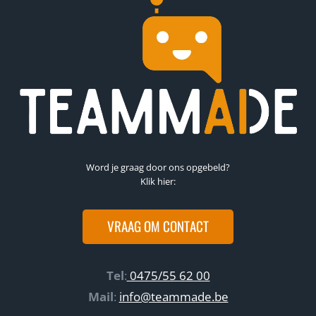
!
t
i
e
b
e
h
e
e
r
Word je graag door ons opgebeld?
Klik hier:
VRAAG OM CONTACT
Tel
:
0475/55 62 00
Mail
:
info@teammade.be