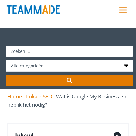
Skip
to
content
S
e
a
r
c
h
Home
-
Lokale SEO
-
Wat is Google My Business en
…
heb ik het nodig?
Inhoud