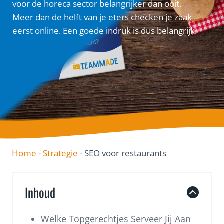
voor de horeca sector belangrijker dan ooit.
Meer dan de helft van je eters checken je zaak
eerst online. Een goede indruk is dus belangrijk.
Home
-
Strategie
-
SEO voor restaurants
Inhoud
Welke Topgerechtjes Serveer Jij Aan