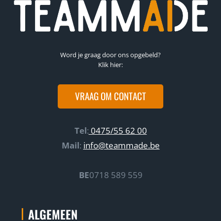
O
M
P
T
E
Word je graag door ons opgebeld?
N
Klik hier:
G
I
N
VRAAG OM CONTACT
E
E
R
Tel
:
0475/55 62 00
I
N
Mail
:
info@teammade.be
G
M
O
BE
0718 589 559
E
T
W
ALGEMEEN
O