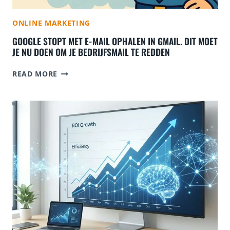
ONLINE MARKETING
GOOGLE STOPT MET E-MAIL OPHALEN IN GMAIL. DIT MOET
JE NU DOEN OM JE BEDRIJFSMAIL TE REDDEN
G
READ MORE
O
O
G
L
E
S
T
O
P
T
M
E
T
E