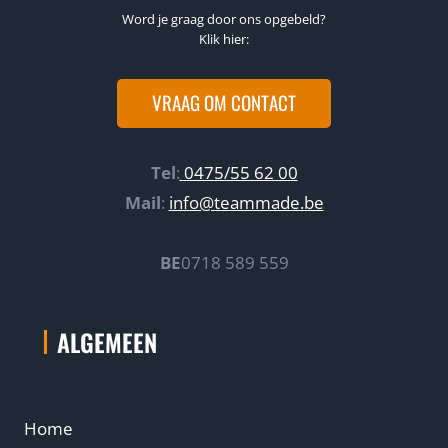
E
Word je graag door ons opgebeld?
N
Klik hier:
G
I
N
VRAAG OM CONTACT
E
E
R
Tel
:
0475/55 62 00
I
N
Mail
:
info@teammade.be
G
M
O
BE
0718 589 559
E
T
W
ALGEMEEN
O
R
D
E
N
Home