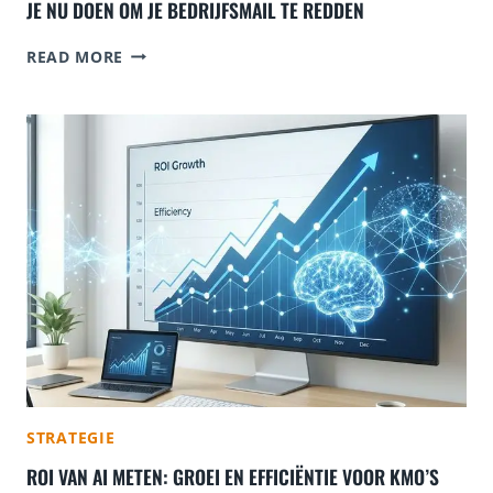
JE NU DOEN OM JE BEDRIJFSMAIL TE REDDEN
G
READ MORE
O
O
G
L
E
S
T
O
P
T
M
E
T
E
-
M
STRATEGIE
A
I
ROI VAN AI METEN: GROEI EN EFFICIËNTIE VOOR KMO’S
L