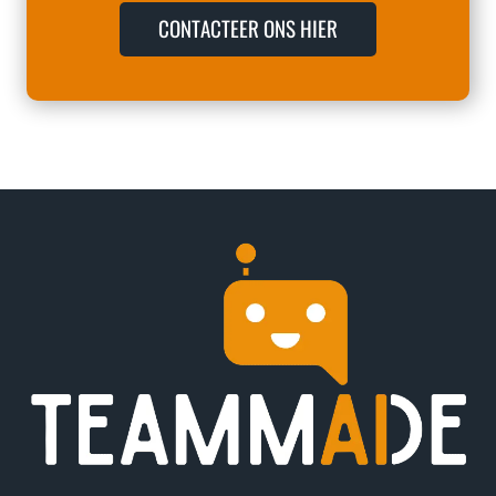
M
2
CONTACTEER ONS HIER
A
0
I
2
L
5
T
E
E
E
R
N
E
E
D
X
D
P
E
E
N
R
T
I
N
P
R
O
M
P
T