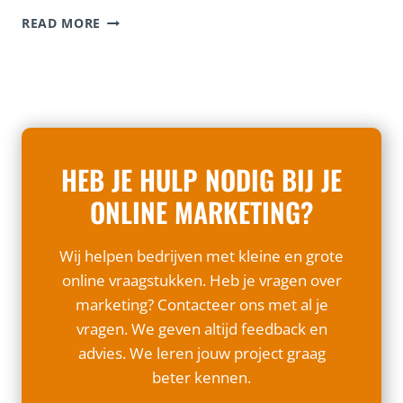
T
E
W
READ MORE
J
F
A
E
F
A
N
I
R
U
C
O
D
I
M
O
Ë
E
E
N
L
N
T
HEB JE HULP NODIG BIJ JE
K
O
I
E
M
ONLINE MARKETING?
E
M
J
V
A
E
O
R
Wij helpen bedrijven met kleine en grote
B
O
K
E
online vraagstukken. Heb je vragen over
R
E
D
K
T
marketing? Contacteer ons met al je
R
M
E
vragen. We geven altijd feedback en
I
O
E
J
advies. We leren jouw project graag
’
R
F
S
beter kennen.
I
S
N