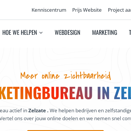
Kenniscentrum
Prijs Website
Project a
HOE WE HELPEN
WEBDESIGN
MARKETING
Meer online zichtbaarheid
ETINGBUREAU IN ZE
au actief in
Zelzate .
We helpen bedrijven en zelfstandig
Vertel ons over jouw online doelen en we nemen snel cont