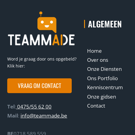
ALGEMEEN
Home
Word je graag door ons opgebeld?
Over ons
Klik hier:
Onze Diensten
Ons Portfolio
VRAAG OM CONTACT
Kenniscentrum
Onze gidsen
Contact
Tel
:
0475/55 62 00
Mail
:
info@teammade.be
BE
0718 589 559