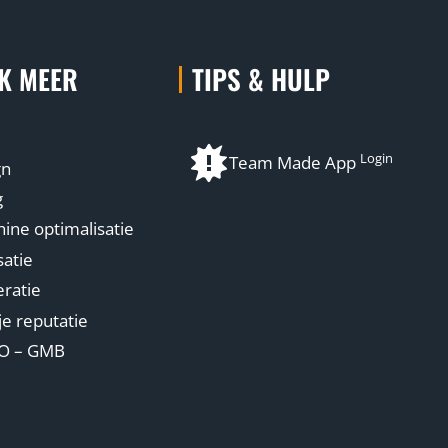
K MEER
TIPS & HULP
Login
Team Made App
gn
g
ne optimalisatie
atie
ratie
je reputatie
EO – GMB