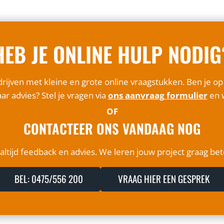
HEB JE ONLINE HULP NODIG
rijven met kleine en grote online vraagstukken. Ben je o
ar advies? Stel je vragen via
ons aanvraag formulier
en w
OF
CONTACTEER ONS VANDAAG NOG
ltijd feedback en advies. We leren jouw project graag be
BEL: 0475/556 200
VRAAG HIER EEN GESPREK