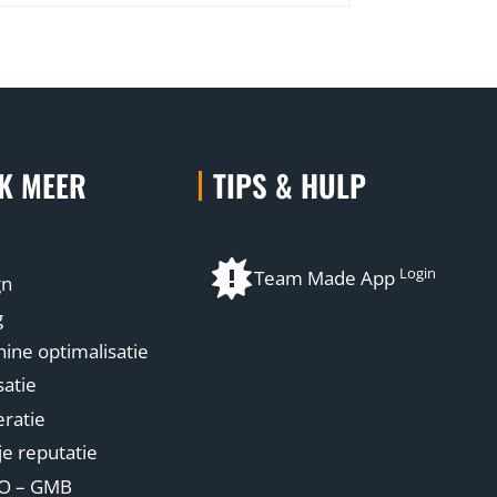
K MEER
TIPS & HULP
Login
Team Made App
gn
g
ne optimalisatie
atie
ratie
je reputatie
EO – GMB