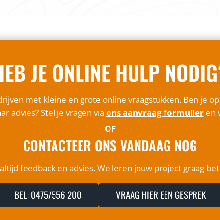
HEB JE ONLINE HULP NODIG
rijven met kleine en grote online vraagstukken. Ben je o
ar advies? Stel je vragen via
ons aanvraag formulier
en w
OF
CONTACTEER ONS VANDAAG NOG
ltijd feedback en advies. We leren jouw project graag be
BEL: 0475/556 200
VRAAG HIER EEN GESPREK