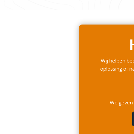
Wij helpen bed
oplossing of na
We geven a