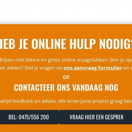
HEB JE ONLINE HULP NODIG
rijven met kleine en grote online vraagstukken. Ben je o
ar advies? Stel je vragen via
ons aanvraag formulier
en w
OF
CONTACTEER ONS VANDAAG NOG
ltijd feedback en advies. We leren jouw project graag be
BEL: 0475/556 200
VRAAG HIER EEN GESPREK