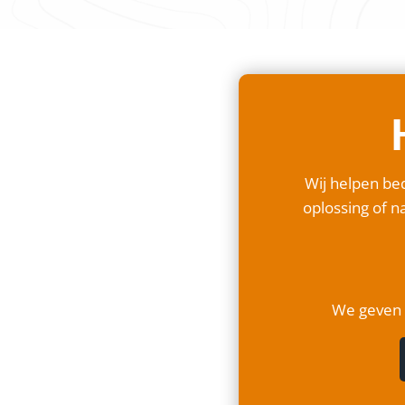
Wij helpen bed
oplossing of na
We geven a