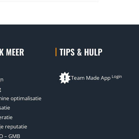
K MEER
TIPS & HULP
Login
Team Made App
gn
g
ne optimalisatie
atie
ratie
je reputatie
EO – GMB