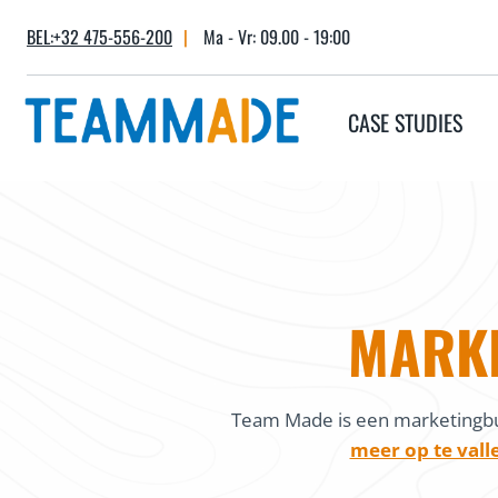
Skip
BEL:+32 475-556-200
|
Ma - Vr: 09.00 - 19:00
to
content
CASE STUDIES
MARKE
Team Made is een marketingbu
meer op te vall