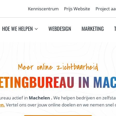
Kenniscentrum
Prijs Website
Project a
HOE WE HELPEN
WEBDESIGN
MARKETING
Meer online zichtbaarheid
TINGBUREAU IN MA
reau actief in
Machelen .
We helpen bedrijven en zelfsta
en.
Vertel ons over jouw online doelen en we nemen snel c