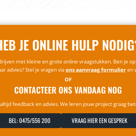
HEB JE ONLINE HULP NODIG
rijven met kleine en grote online vraagstukken. Ben je o
ar advies? Stel je vragen via
ons aanvraag formulier
en w
OF
CONTACTEER ONS VANDAAG NOG
ltijd feedback en advies. We leren jouw project graag be
BEL: 0475/556 200
VRAAG HIER EEN GESPREK