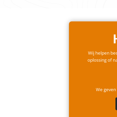
Wij helpen bed
oplossing of na
We geven a