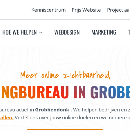
Kenniscentrum
Prijs Website
Project a
HOE WE HELPEN
WEBDESIGN
MARKETING
Meer online zichtbaarheid
INGBUREAU IN GROB
ureau actief in
Grobbendonk .
We helpen bedrijven en z
allen.
Vertel ons over jouw online doelen en we nemen sn