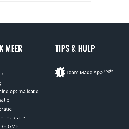
K MEER
TIPS & HULP
Login
Team Made App
gn
g
ne optimalisatie
atie
ratie
je reputatie
EO – GMB