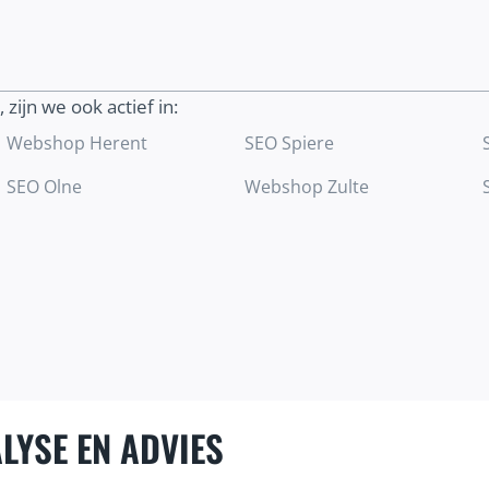
helpen om meer geschikte klanten aan te
trekken.
, zijn we ook actief in:
Ontdek meer
Webshop Herent
SEO Spiere
SEO Olne
Webshop Zulte
LYSE EN ADVIES