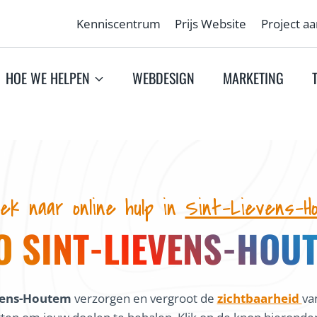
Kenniscentrum
Prijs Website
Project a
HOE WE HELPEN
WEBDESIGN
MARKETING
ek naar online hulp in
Sint-Lievens-H
O SINT-LIEVENS-HOU
evens-Houtem
verzorgen en vergroot de
zichtbaarheid
va