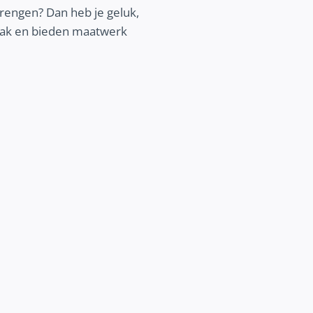
brengen? Dan heb je geluk,
npak en bieden maatwerk
BETERE COMMUNICATIE
Vertel je verhaal online nog beter. Ont
wij jou kunnen helpen om jouw communic
verbeteren en jouw klantenbinding 
vergroten.
Ontdek meer