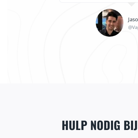
Jas
@Va
HULP NODIG BI