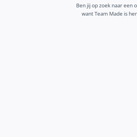
Ben jij op zoek naar een 
want Team Made is here
MEER ZICHTBAARHEID
ek hoe wij jouw bedrijf beter zichtbaar
 maken op het internet, zodat potentiële
 jouw bedrijf makkelijk kunnen vinden en
jij kunt groeien.
Ontdek meer