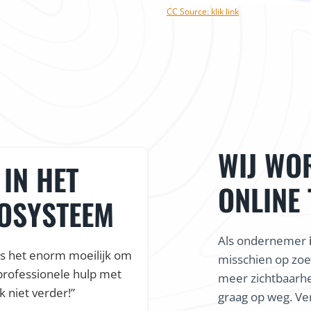
CC Source: klik link
WIJ WO
IN HET
ONLINE
COSYSTEEM
Als ondernemer
is het enorm moeilijk om
misschien op zoe
professionele hulp met
meer zichtbaarhe
k niet verder!”
graag op weg. Ve