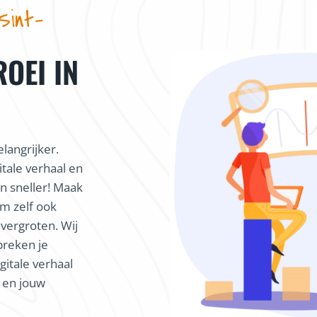
 Sint-
ROEI IN
langrijker.
itale verhaal en
 sneller! Maak
m zelf ook
 vergroten. Wij
preken je
gitale verhaal
k en jouw