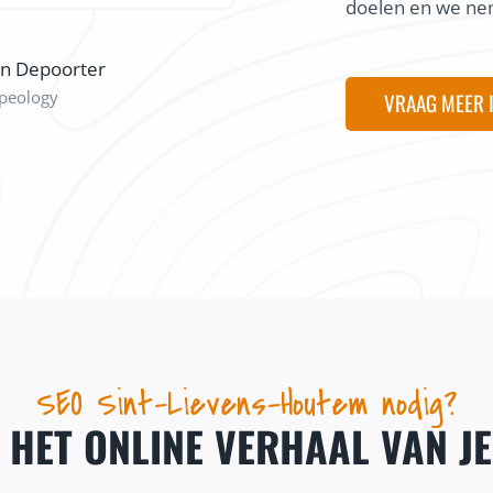
doelen en we nem
on Depoorter
peology
VRAAG MEER 
SEO Sint-Lievens-Houtem nodig?
J HET ONLINE VERHAAL VAN J