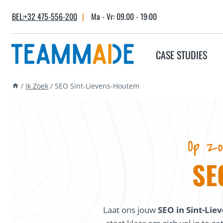
Skip
BEL:+32 475-556-200
|
Ma - Vr: 09.00 - 19:00
to
content
CASE STUDIES
/
Ik Zoek
/
SEO Sint-Lievens-Houtem
Op zo
SE
Laat ons jouw
SEO in Sint-Li