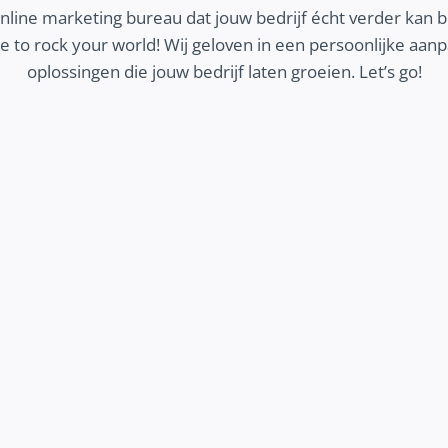
online marketing bureau dat jouw bedrijf écht verder kan 
 to rock your world! Wij geloven in een persoonlijke aa
oplossingen die jouw bedrijf laten groeien. Let’s go!
MEER KLANTEN
Wij zorgen dat jouw ideale klanten jouw bedrijf
vinden en contact opnemen. Ontdek hoe we