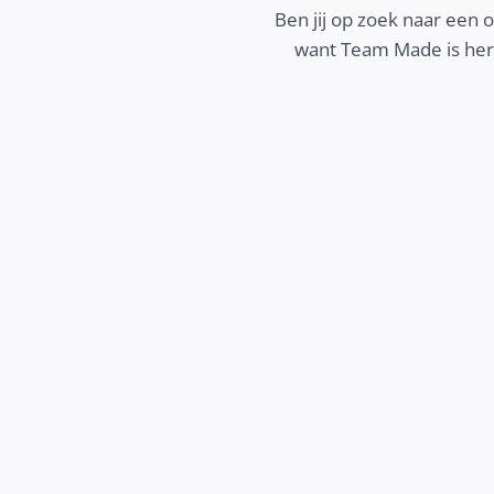
Ben jij op zoek naar een 
want Team Made is here
MEER ZICHTBAARHEID
ek hoe wij jouw bedrijf beter zichtbaar
 maken op het internet, zodat potentiële
 jouw bedrijf makkelijk kunnen vinden en
jij kunt groeien.
Ontdek meer