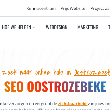
Kenniscentrum
Prijs Website
Project a
HOE WE HELPEN
WEBDESIGN
MARKETING
 zoek naar online hulp in
Oostrozebe
SEO OOSTROZEBEKE
beke
verzorgen en vergroot de
zichtbaarheid
van jouw on