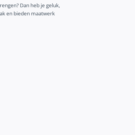
brengen? Dan heb je geluk,
npak en bieden maatwerk
BETERE COMMUNICATIE
Vertel je verhaal online nog beter. Ont
wij jou kunnen helpen om jouw communic
verbeteren en jouw klantenbinding 
vergroten.
Ontdek meer