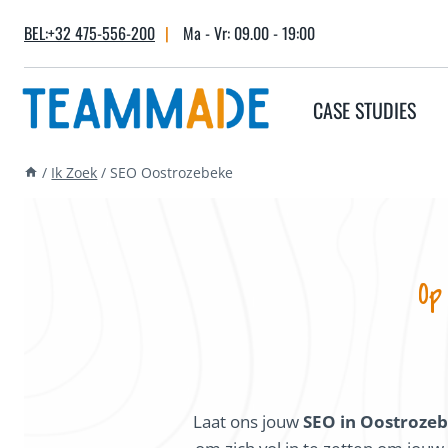
Skip
BEL:+32 475-556-200
|
Ma - Vr: 09.00 - 19:00
to
content
CASE STUDIES
/
Ik Zoek
/
SEO Oostrozebeke
Op
Laat ons jouw
SEO in Oostroze