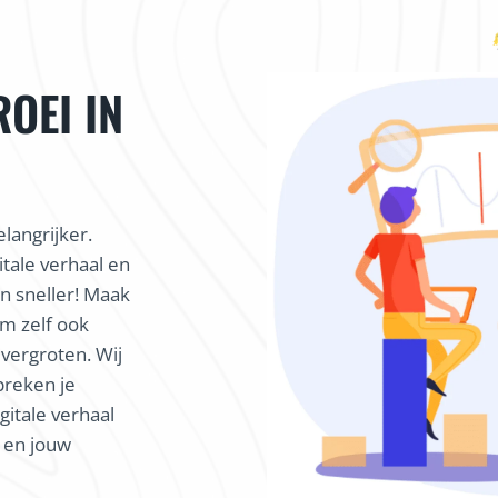
ROEI IN
langrijker.
itale verhaal en
 sneller! Maak
m zelf ook
 vergroten. Wij
preken je
gitale verhaal
k en jouw