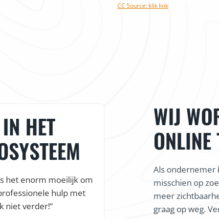
CC Source: klik link
WIJ WO
IN HET
ONLINE
COSYSTEEM
Als ondernemer
is het enorm moeilijk om
misschien op zoe
professionele hulp met
meer zichtbaarhe
k niet verder!”
graag op weg. Ve