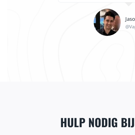
Jas
@Va
HULP NODIG BI