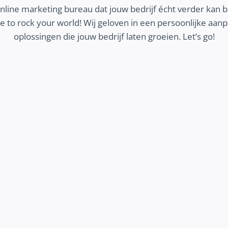
online marketing bureau dat jouw bedrijf écht verder kan 
 to rock your world! Wij geloven in een persoonlijke aa
oplossingen die jouw bedrijf laten groeien. Let’s go!
MEER KLANTEN
Wij zorgen dat jouw ideale klanten jouw bedrijf
vinden en contact opnemen. Ontdek hoe we