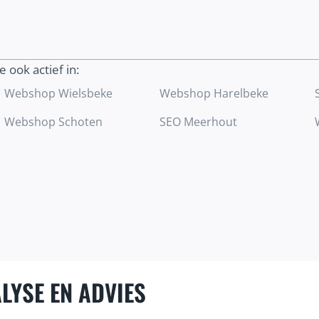
helpen om meer geschikte klanten aan te
trekken.
we ook actief in:
Ontdek meer
Webshop Wielsbeke
Webshop Harelbeke
Webshop Schoten
SEO Meerhout
LYSE EN ADVIES