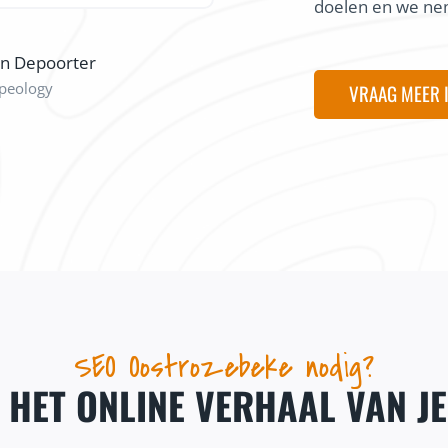
doelen en we nem
on Depoorter
peology
VRAAG MEER 
SEO Oostrozebeke nodig?
J HET ONLINE VERHAAL VAN J