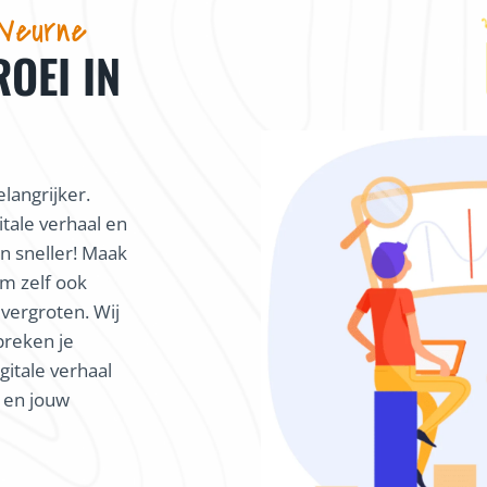
 Veurne
ROEI IN
langrijker.
itale verhaal en
 sneller! Maak
m zelf ook
 vergroten. Wij
preken je
gitale verhaal
k en jouw