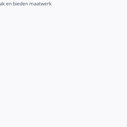
npak en bieden maatwerk
BETERE COMMUNICATIE
Vertel je verhaal online nog beter. Ont
wij jou kunnen helpen om jouw communic
verbeteren en jouw klantenbinding 
vergroten.
Ontdek meer