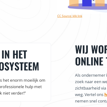
CC Source: klik link
WIJ WO
IN HET
ONLINE
COSYSTEEM
Als ondernemer
is het enorm moeilijk om
zoek naar een w
professionele hulp met
zichtbaarheid via
k niet verder!”
weg. Vertel ons
h
nemen snel conta