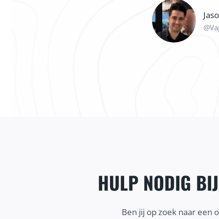
Jas
@Va
HULP NODIG BI
Ben jij op zoek naar een 