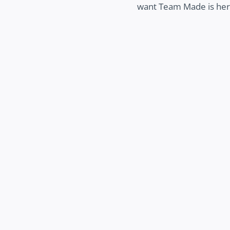
want Team Made is here
MEER ZICHTBAARHEID
ek hoe wij jouw bedrijf beter zichtbaar
 maken op het internet, zodat potentiële
 jouw bedrijf makkelijk kunnen vinden en
jij kunt groeien.
Ontdek meer