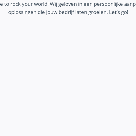
 to rock your world! Wij geloven in een persoonlijke aa
oplossingen die jouw bedrijf laten groeien. Let’s go!
MEER KLANTEN
Wij zorgen dat jouw ideale klanten jouw bedrijf
vinden en contact opnemen. Ontdek hoe we
helpen om meer geschikte klanten aan te