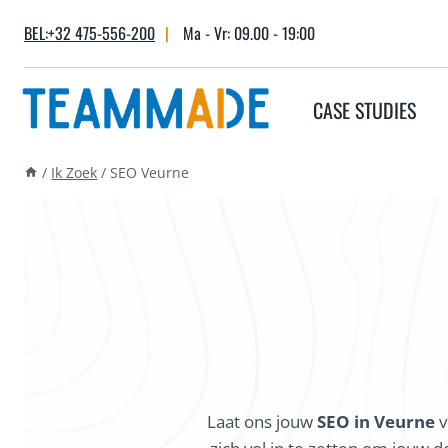
Skip
BEL:+32 475-556-200
|
Ma - Vr: 09.00 - 19:00
to
content
CASE STUDIES
/
Ik Zoek
/
SEO Veurne
Laat ons jouw
SEO in Veurne
v