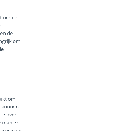
kt om de
e
 en de
ngrijk om
de
uikt om
e kunnen
te over
e manier.
hap van de