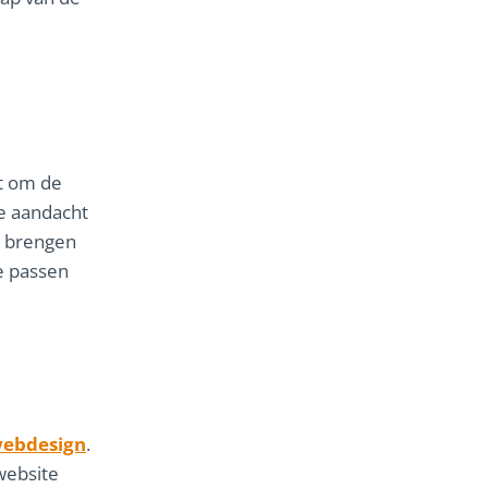
kt om de
e aandacht
e brengen
ie passen
ebdesign
.
website