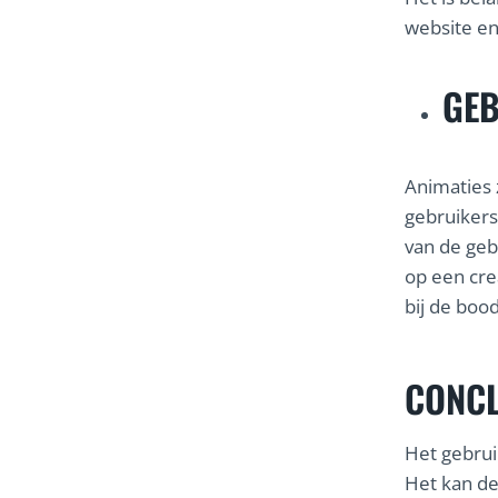
website en
GEB
Animaties 
gebruikers
van de geb
op een cre
bij de boo
CONCL
Het gebru
Het kan de