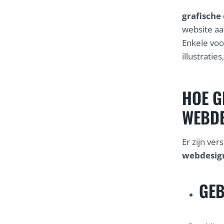
grafische
website aa
Enkele vo
illustratie
HOE G
WEBDE
Er zijn ve
webdesig
GEB