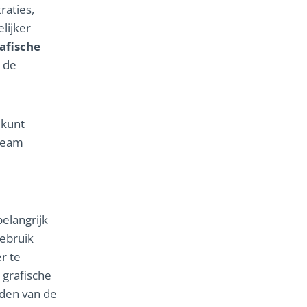
raties,
lijker
afische
 de
kunt
 Team
elangrijk
ebruik
r te
 grafische
iden van de