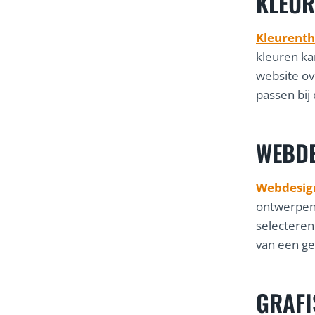
KLEUR
Kleurenth
kleuren ka
website ov
passen bij
WEBD
Webdesig
ontwerpen 
selecteren
van een ge
GRAFI