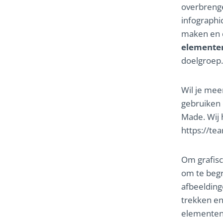
overbrenge
infographi
maken en d
elemente
doelgroep.
Wil je me
gebruiken
Made. Wij 
https://te
Om grafisc
om te begr
afbeelding
trekken en
elementen 