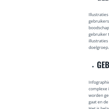
Illustrati
gebruikers
boodschap 
gebruiker 
illustrati
doelgroep.
GEB
Infographi
complexe i
worden geb
gaat en de
Het is bel