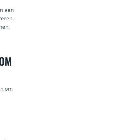
om een
teren.
onen,
 OM
en om