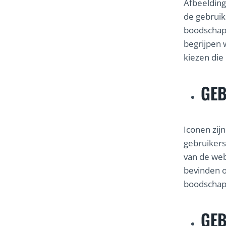
Afbeelding
de gebruik
boodschap 
begrijpen 
kiezen die
GEB
Iconen zij
gebruikers
van de web
bevinden o
boodschap 
GEB