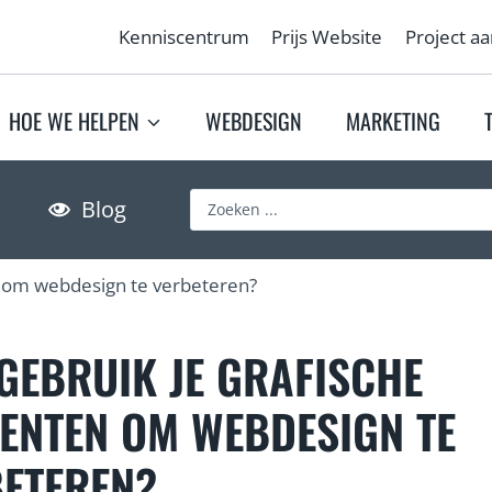
Kenniscentrum
Prijs Website
Project a
HOE WE HELPEN
WEBDESIGN
MARKETING
S
Blog
e
a
n om webdesign te verbeteren?
r
c
h
GEBRUIK JE GRAFISCHE
…
ENTEN OM WEBDESIGN TE
ETEREN?