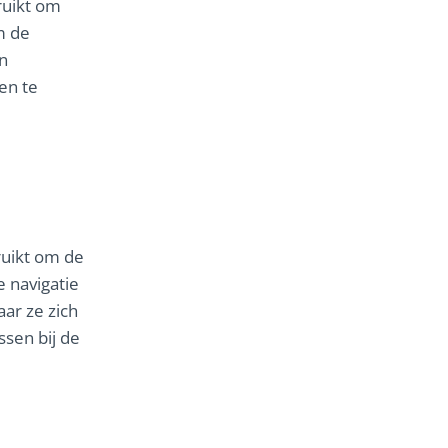
ruikt om
m de
n
en te
ruikt om de
 navigatie
ar ze zich
ssen bij de