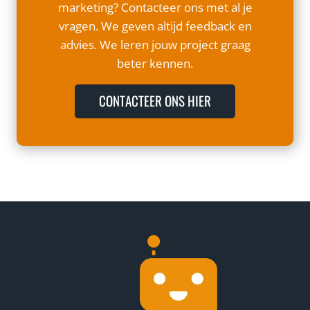
E
o
marketing? Contacteer ons met al je
a
G
o
vragen. We geven altijd feedback en
l
I
r
advies. We leren jouw project graag
y
N
S
beter kennen.
t
N
a
i
E
m
CONTACTEER ONS HIER
c
R
A
s
S
l
(
G
t
U
I
m
A
D
a
)
S
n
e
v
:
n
o
V
G
o
a
o
r
n
o
h
O
g