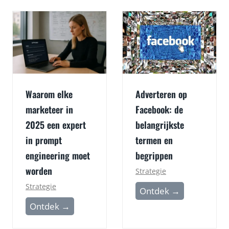
t
e
i
k
s
u
S
n
E
s
O
t
?
Waarom elke
Adverteren op
o
A
m
marketeer in
Facebook: de
a
j
2025 een expert
belangrijkste
n
e
d
in prompt
termen en
z
e
engineering moet
begrippen
e
s
worden
Strategie
l
l
Strategie
f
A
Ontdek →
a
t
d
W
Ontdek →
g
e
v
a
m