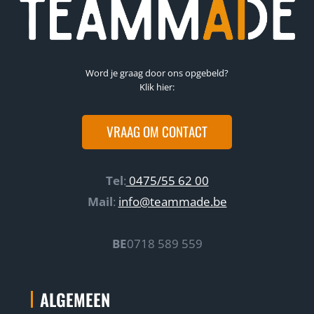
t
n
e
p
r
r
m
o
Word je graag door ons opgebeld?
e
m
Klik hier:
n
p
e
t
VRAAG OM CONTACT
n
e
b
n
e
g
Tel
:
0475/55 62 00
g
i
Mail
:
info@teammade.be
r
n
i
e
BE
0718 589 559
p
e
p
r
e
i
ALGEMEEN
n
n