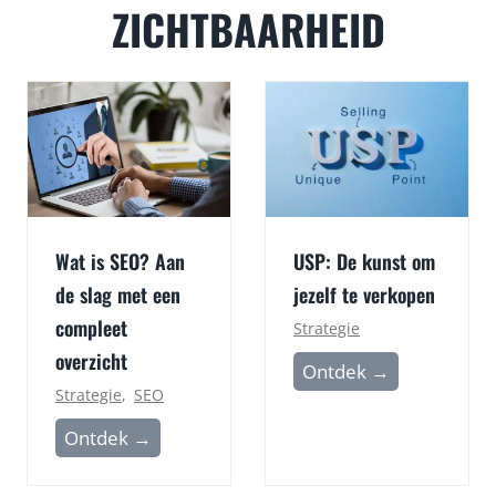
ZICHTBAARHEID
Wat is SEO? Aan
USP: De kunst om
de slag met een
jezelf te verkopen
compleet
Strategie
overzicht
U
Ontdek →
Strategie
,
SEO
S
P
W
Ontdek →
:
a
D