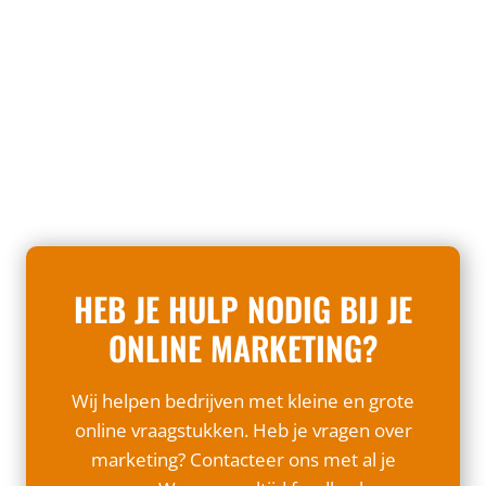
v
e
a
e
e
r
r
t
r
t
o
e
k
e
m
e
o
r
e
n
p
e
l
c
e
n
k
o
n
o
e
m
p
m
p
F
a
l
HEB JE HULP NODIG BIJ JE
a
r
e
c
k
e
ONLINE MARKETING?
e
e
t
b
t
o
Wij helpen bedrijven met kleine en grote
o
e
v
online vraagstukken. Heb je vragen over
o
e
e
marketing? Contacteer ons met al je
k
r
r