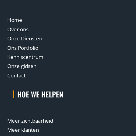
g
m
Home
o
e
Over ons
t
Onze Diensten
w
Ons Portfolio
o
Kenniscentrum
r
Onze gidsen
d
Contact
e
n
HOE WE HELPEN
Meer zichtbaarheid
Meer klanten