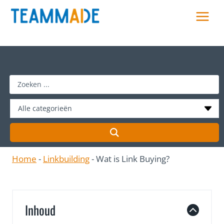
Skip
to
content
S
e
a
r
c
h
Home
-
Linkbuilding
-
Wat is Link Buying?
…
Inhoud