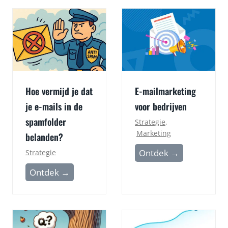
Hoe vermijd je dat
E-mailmarketing
je e-mails in de
voor bedrijven
spamfolder
Strategie
,
Marketing
belanden?
E
Ontdek →
Strategie
-
H
Ontdek →
m
o
a
e
i
v
l
e