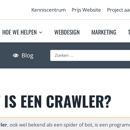
Kenniscentrum
Prijs Website
Project a
HOE WE HELPEN
WEBDESIGN
MARKETING
S
Blog
e
a
r
c
h
 IS EEN CRAWLER?
…
ler
, ook wel bekend als een spider of bot, is een progra