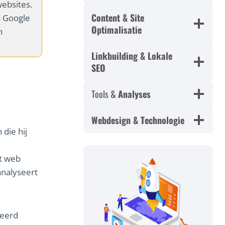
ebsites.
Content & Site
s Google
Optimalisatie
n
Linkbuilding & Lokale
SEO
Tools &
Analyses
Webdesign & Technologie
 die hij
t web
analyseert
seerd