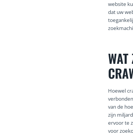
website ku
dat uw web
toegankelij
zoekmachin
WAT 
CRA
Hoewel cra
verbonden 
van de hoe
zijn milja
ervoor te 
voor zoeko