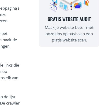
webpagina’s
deze
GRATIS WEBSITE AUDIT
eren.
Maak je website beter met
 moet
onze tips op basis van een
 haalt de
gratis website scan.
ingen,
le links die
s op
ns elk van
 de lijst
 De crawler