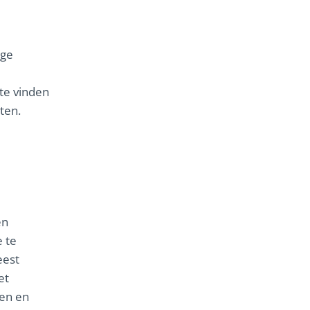
ige
te vinden
ten.
en
e te
eest
et
den en