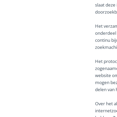
slaat deze
doorzoekb
Het verzam
onderdeel 
continu bi
zoekmachin
Het protoc
zogenaamde
website om
mogen bezo
delen van 
Over het a
internetz