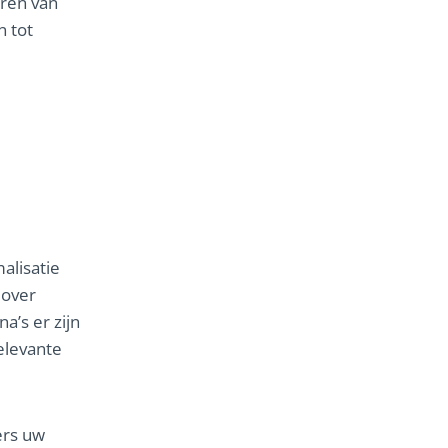
ren van
n tot
alisatie
 over
a’s er zijn
elevante
ers uw