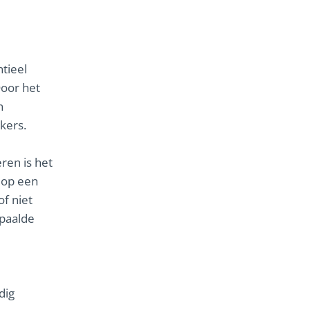
tieel
oor het
n
kers.
ren is het
 op een
of niet
epaalde
dig