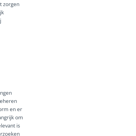
t zorgen
jk
j
gingen
beheren
norm en er
angrijk om
levant is
oorzoeken