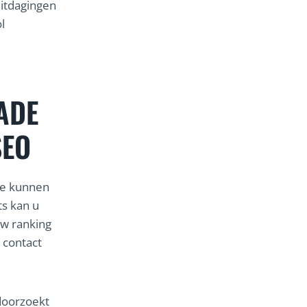
uitdagingen
l
ADE
SEO
te kunnen
s kan u
uw ranking
 contact
doorzoekt