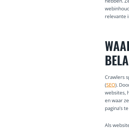
hebben. Ze
webinhoud,
relevante 
WAA
BELA
Crawlers s
(
SEO
). Doo
websites, 
en waar ze
pagina’s t
Als websit