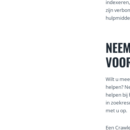
indexeren,
zijn verbo
hulpmiddel
NEEM
VOOR
Wilt u mee
helpen? N
helpen bij
in zoekres
met u op.
Een Crawl