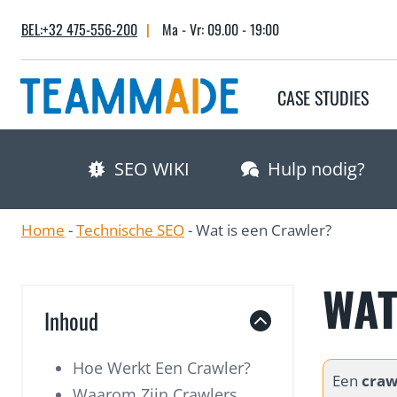
Skip
BEL:+32 475-556-200
|
Ma - Vr: 09.00 - 19:00
to
content
CASE STUDIES
SEO WIKI
Hulp nodig?
Home
-
Technische SEO
-
Wat is een Crawler?
WAT
Inhoud
Hoe Werkt Een Crawler?
Een
craw
Waarom Zijn Crawlers