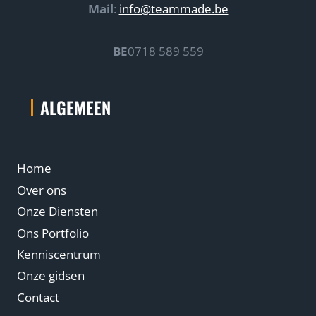
n
Mail
:
info@teammade.be
m
i
i
e
BE
0718 589 559
j
r
d
!
t
!
ALGEMEEN
)
Home
Over ons
Onze Diensten
Ons Portfolio
Kenniscentrum
Onze gidsen
Contact