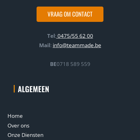
V
a
o
VRAAG OM CONTACT
r
o
M
r
i
O
Tel
:
0475/55 62 00
c
n
Mail
:
info@teammade.be
r
d
o
e
BE
0718 589 559
s
r
o
n
f
e
ALGEMEEN
t
m
e
e
n
r
Home
T
s
e
Over ons
r
Onze Diensten