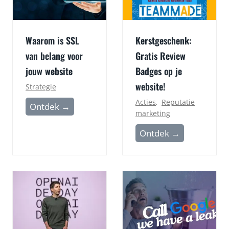
Waarom is SSL
Kerstgeschenk:
van belang voor
Gratis Review
jouw website
Badges op je
website!
Strategie
Acties
,
Reputatie
W
Ontdek →
marketing
a
K
Ontdek →
a
e
r
r
o
s
m
t
i
g
s
e
S