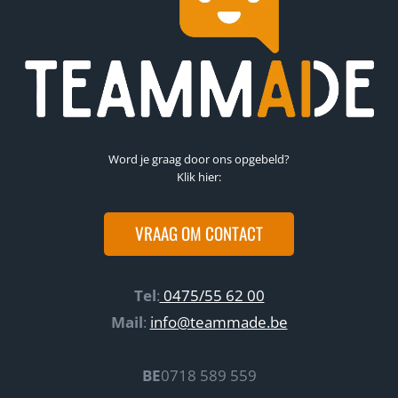
Word je graag door ons opgebeld?
Klik hier:
VRAAG OM CONTACT
Tel
:
0475/55 62 00
Mail
:
info@teammade.be
BE
0718 589 559