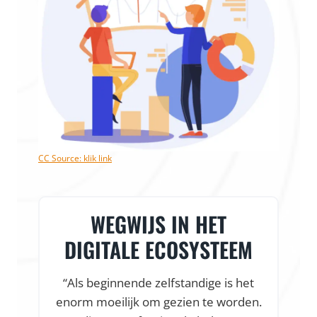
CC Source: klik link
WEGWIJS IN HET
VLOTTE
IGITALE ECOSYSTEEM
VEEL O
ls beginnende zelfstandige is het
“Dankzij 
rm moeilijk om gezien te worden.
samenwerkin