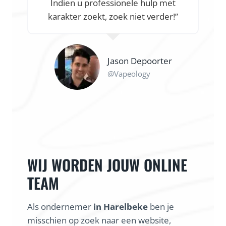
ndien u professionele hulp met
online, nog vo
arakter zoekt, zoek niet verder!”
was. Een vlot
veel onders
waar een s
Jason Depoorter
@Vapeology
WIJ WORDEN JOUW ONLINE
TEAM
Als ondernemer
in Harelbeke
ben je
misschien op zoek naar een website,