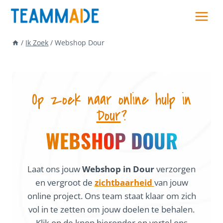
Skip
to
content
/
Ik Zoek
/
Webshop Dour
Op zoek naar online hulp in
Dour
?
WEBSHOP DOUR
Laat ons jouw
Webshop in Dour
verzorgen
en vergroot de
zichtbaarheid
van jouw
online project. Ons team staat klaar om zich
vol in te zetten om jouw doelen te behalen.
Klik op de knop hieronder en vertel ons