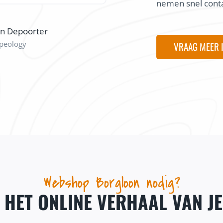
nemen snel conta
on Depoorter
peology
VRAAG MEER 
Webshop Borgloon nodig?
J HET ONLINE VERHAAL VAN J