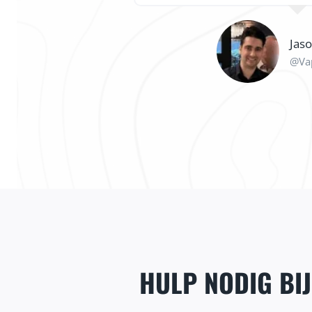
Jas
@Va
HULP NODIG BI