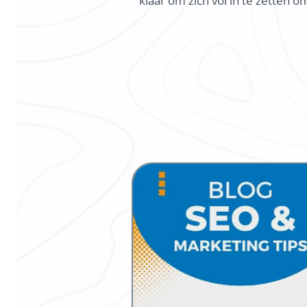
klaar om zich vol in te zetten 