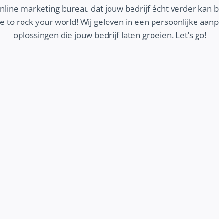
online marketing bureau dat jouw bedrijf écht verder kan 
 to rock your world! Wij geloven in een persoonlijke aa
oplossingen die jouw bedrijf laten groeien. Let’s go!
MEER KLANTEN
Wij zorgen dat jouw ideale klanten jouw bedrijf
vinden en contact opnemen. Ontdek hoe we