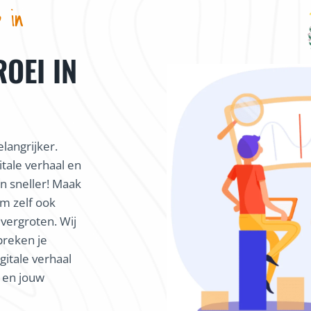
 in
ROEI IN
langrijker.
itale verhaal en
 sneller! Maak
m zelf ook
 vergroten. Wij
preken je
gitale verhaal
k en jouw