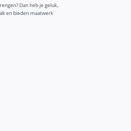
brengen? Dan heb je geluk,
npak en bieden maatwerk
BETERE COMMUNICATIE
Vertel je verhaal online nog beter. Ont
wij jou kunnen helpen om jouw communic
verbeteren en jouw klantenbinding 
vergroten.
Ontdek meer