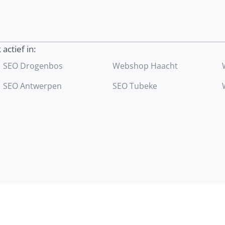
helpen om meer geschikte klanten aan te
trekken.
 actief in:
Ontdek meer
SEO Drogenbos
Webshop Haacht
SEO Antwerpen
SEO Tubeke