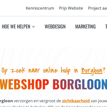
Kenniscentrum
Prijs Website
Project a
HOE WE HELPEN
WEBDESIGN
MARKETING
Op zoek naar online hulp in
Borgloon
?
WEBSHOP BORGLOO
rgloon
verzorgen en vergroot de
zichtbaarheid
van jouw