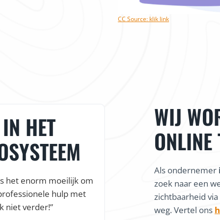
CC Source: klik link
WIJ WO
IN HET
ONLINE
COSYSTEEM
Als ondernemer
is het enorm moeilijk om
zoek naar een w
professionele hulp met
zichtbaarheid via
k niet verder!”
weg. Vertel ons
h