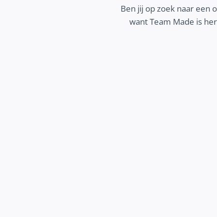
Ben jij op zoek naar een 
want Team Made is here
MEER ZICHTBAARHEID
ek hoe wij jouw bedrijf beter zichtbaar
 maken op het internet, zodat potentiële
 jouw bedrijf makkelijk kunnen vinden en
jij kunt groeien.
Ontdek meer