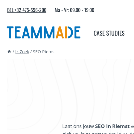
Skip
BEL:+32 475-556-200
|
Ma - Vr: 09.00 - 19:00
to
content
CASE STUDIES
/
Ik Zoek
/
SEO Riemst
Laat ons jouw
SEO in Riemst
v