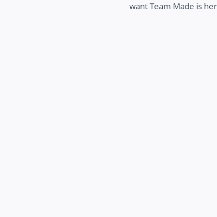
want Team Made is here
MEER ZICHTBAARHEID
ek hoe wij jouw bedrijf beter zichtbaar
 maken op het internet, zodat potentiële
 jouw bedrijf makkelijk kunnen vinden en
jij kunt groeien.
Ontdek meer