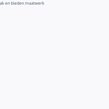
npak en bieden maatwerk
BETERE COMMUNICATIE
Vertel je verhaal online nog beter. Ont
wij jou kunnen helpen om jouw communic
verbeteren en jouw klantenbinding 
vergroten.
Ontdek meer