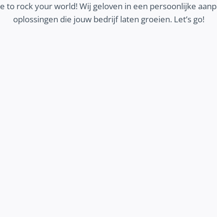
 to rock your world! Wij geloven in een persoonlijke aa
oplossingen die jouw bedrijf laten groeien. Let’s go!
MEER KLANTEN
Wij zorgen dat jouw ideale klanten jouw bedrijf
vinden en contact opnemen. Ontdek hoe we
helpen om meer geschikte klanten aan te