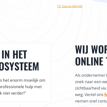
CC Source: klik link
WIJ WO
IN HET
ONLINE
COSYSTEEM
Als ondernemer
is het enorm moeilijk om
zoek naar een w
professionele hulp met
zichtbaarheid via
k niet verder!”
weg. Vertel ons
h
nemen snel conta