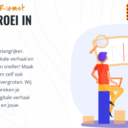
 Riemst
ROEI IN
langrijker.
itale verhaal en
 sneller! Maak
m zelf ook
 vergroten. Wij
preken je
gitale verhaal
k en jouw