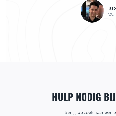
Jas
@Va
HULP NODIG BI
Ben jij op zoek naar een 