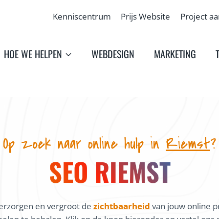
Kenniscentrum
Prijs Website
Project a
HOE WE HELPEN
WEBDESIGN
MARKETING
Op zoek naar online hulp in
Riemst
?
SEO RIEMST
erzorgen en vergroot de
zichtbaarheid
van jouw online p