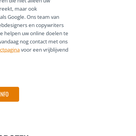
en die niet alleen uw
roomt.”
reekt, maar ook
als Google. Ons team van
ebdesigners en copywriters
te helpen uw online doelen te
Maarten
vandaag nog contact met ons
@coureur local
ctpagina
voor een vrijblijvend
INFO