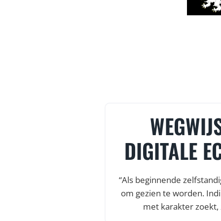
T & HEEL
WEGWIJS
TEUNING
DIGITALE E
amenwerking was onze
“Als beginnende zelfstandi
nze fietsenwinkel af
om gezien te worden. Indi
rt en heel veel
met karakter zoekt, 
aar een startup van