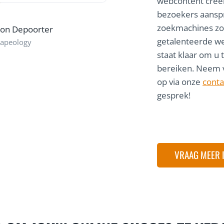
webcontent creër
d
bezoekers aansp
zoekmachines zo
son Depoorter
getalenteerde w
apeology
staat klaar om u 
bereiken. Neem 
op via onze
conta
gesprek!
VRAAG MEER 