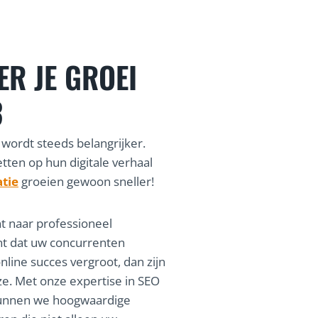
ER JE GROEI
3
 wordt steeds belangrijker.
etten op hun digitale verhaal
TART & HEEL
WEGW
atie
groeien gewoon sneller!
DERSTEUNING
DIGITA
nt naar professioneel
nt dat uw concurrenten
vlotte samenwerking was onze
“Als beginnende ze
nline succes vergroot, dan zijn
g voor onze fietsenwinkel af
om gezien te word
ze. Met onze expertise in SEO
nline start en heel veel
met karakter
kunnen we hoogwaardige
 alles waar een startup van