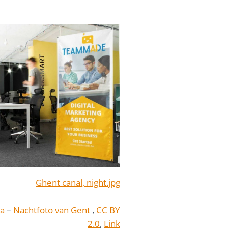
na
–
Nachtfoto van Gent
,
CC BY
2.0
,
Link