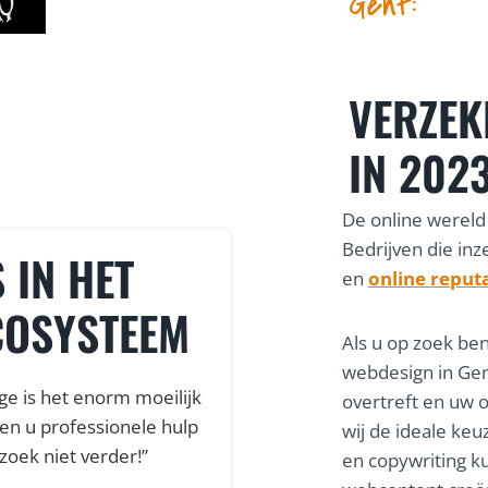
Gent:
VERZEK
IN 202
De online wereld
Bedrijven die inz
 IN HET
VLOTTE S
en
online reput
COSYSTEEM
VEEL ON
Als u op zoek be
webdesign in Ge
ge is het enorm moeilijk
“Dankzij de snelle en 
overtreft en uw o
en u professionele hulp
webshop al online, no
wij de ideale keu
zoek niet verder!”
was. Een vlotte o
en copywriting 
ondersteuning, kortom