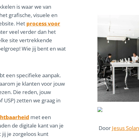
kelen is waar we van
t grafische, visuele en
ebsite. Het
process voor
hter veel verder dan het
lke site vertrekkende
elgroep! Wie jij bent en wat
bt een specifieke aanpak.
waarom je klanten voor jouw
iezen. Die reden, jouw
 USP) zetten we graag in
chtbaarheid
met een
den de digitale kant van je
Door
Jesus Sola
 jij je zorgeloos kunt