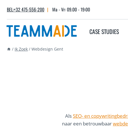
Skip
BEL:+32 475-556-200
|
Ma - Vr: 09.00 - 19:00
to
content
CASE STUDIES
/
Ik Zoek
/
Webdesign Gent
Als
SEO- en copywritingbedri
naar een betrouwbaar
webdes