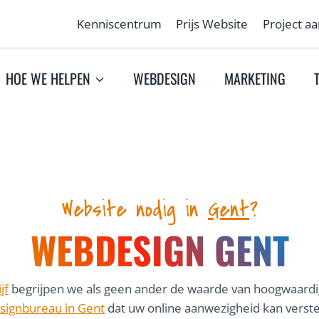
Kenniscentrum
Prijs Website
Project a
HOE WE HELPEN
WEBDESIGN
MARKETING
Website nodig in
Gent
?
WEBDESIGN GENT
jf
begrijpen we als geen ander de waarde van hoogwaard
ignbureau in Gent
dat uw online aanwezigheid kan verst