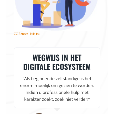
CC Source: klik link
VLOTTE START & HEEL
VEEL ONDERSTEUNING
“Dankzij de snelle en vlotte
samenwerking was onze webshop al
online, nog voor onze fietsenwinkel af
was. Een vlotte online start en heel
veel ondersteuning, kortom alles
waar een startup van droomt.”