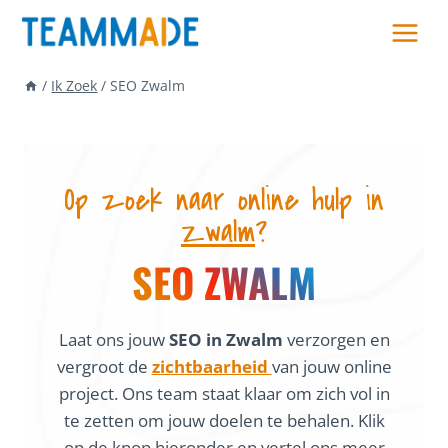
Skip
to
content
/
Ik Zoek
/
SEO Zwalm
Op zoek naar online hulp in
Zwalm
?
SEO ZWALM
Laat ons jouw
SEO in Zwalm
verzorgen en
vergroot de
zichtbaarheid
van jouw online
project. Ons team staat klaar om zich vol in
te zetten om jouw doelen te behalen. Klik
op de knop hieronder en vertel ons meer