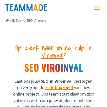
Skip
to
content
/
Ik Zoek
/
SEO Viroinval
Op zoek naar online hulp in
Viroinval
?
SEO VIROINVAL
Laat ons jouw
SEO in Viroinval
verzorgen
en vergroot de
zichtbaarheid
van jouw
online project. Ons team staat klaar om zich
vol in te zetten om jouw doelen te behalen.
Klik op de knop hieronder en vertel ons