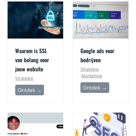
Waarom is SSL
Google ads voor
van belang voor
bedrijven
jouw website
Strategie
,
Marketing
Strategie
G
Ontdek →
W
Ontdek →
o
a
o
a
g
r
l
o
e
m