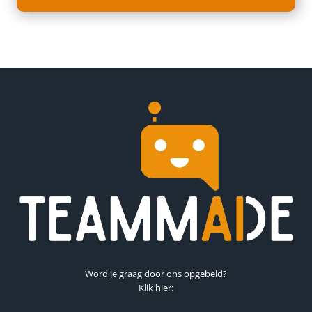
e
G
i
d
s
r
i
c
h
t
i
n
g
p
Word je graag door ons opgebeld?
a
Klik hier:
g