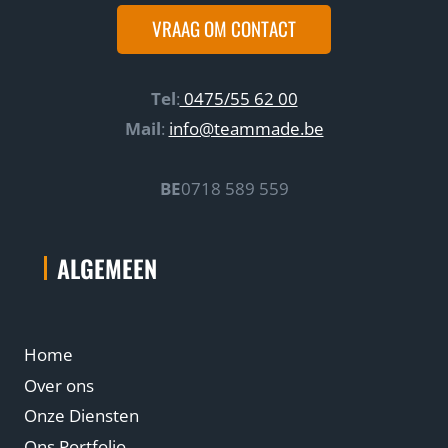
i
VRAAG OM CONTACT
n
a
1
Tel
:
0475/55 62 00
Mail
:
info@teammade.be
BE
0718 589 559
ALGEMEEN
Home
Over ons
Onze Diensten
Ons Portfolio