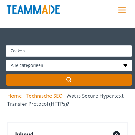
Skip
to
content
S
e
a
r
c
h
Home
-
Technische SEO
-
Wat is Secure Hypertext
…
Transfer Protocol (HTTPs)?
Inhoud