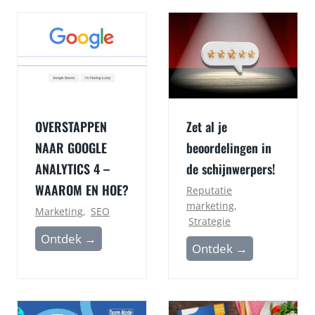
OVERSTAPPEN
Zet al je
NAAR GOOGLE
beoordelingen in
ANALYTICS 4 –
de schijnwerpers!
WAAROM EN HOE?
Reputatie
marketing
,
Marketing
,
SEO
Strategie
O
Ontdek →
Z
Ontdek →
V
e
E
t
R
a
S