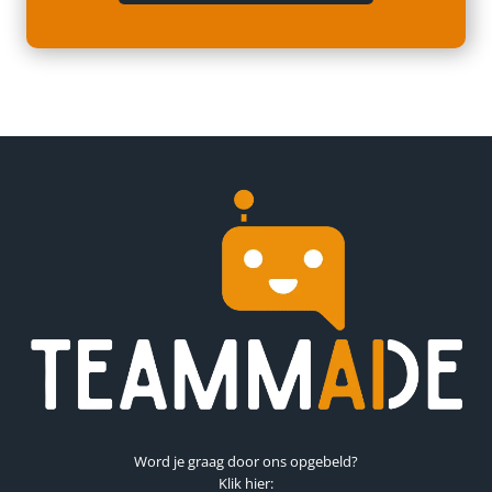
!
E
l
N
e
H
m
O
e
E
n
?
t
e
n
Word je graag door ons opgebeld?
Klik hier: