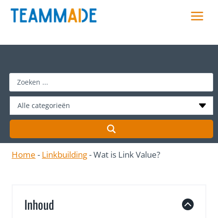
Skip
to
content
S
e
a
r
c
h
Home
-
Linkbuilding
-
Wat is Link Value?
…
Inhoud