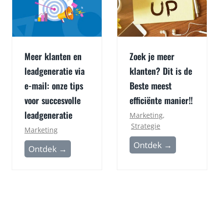
e
e
s
n
t
t
a
s
Meer klanten en
Zoek je meer
u
u
leadgeneratie via
klanten? Dit is de
r
i
e-mail: onze tips
a
Beste meest
t
n
g
voor succesvolle
efficiënte manier!!
t
e
leadgeneratie
Marketing
,
s
l
Strategie
Marketing
e
Z
Ontdek →
M
Ontdek →
g
o
e
d
e
e
:
k
r
j
j
k
o
e
l
u