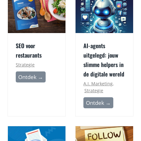
SEO voor
AI-agents
restaurants
uitgelegd: jouw
slimme helpers in
Strategie
de digitale wereld
S
Ontdek →
A.I. Marketing
,
E
Strategie
O
v
A
Ontdek →
o
I
o
-
r
a
r
g