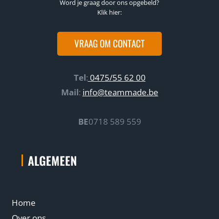
i
Word je graag door ons opgebeld?
e
Klik hier:
ë
t
n
i
VRAAG OM CONTACT
t
p
e
s
m
v
Tel
:
0475/55 62 00
a
o
Mail
:
info@teammade.be
n
o
i
r
e
BE
0718 589 559
s
r
u
!
c
ALGEMEEN
!
c
e
s
Home
v
o
Over ons