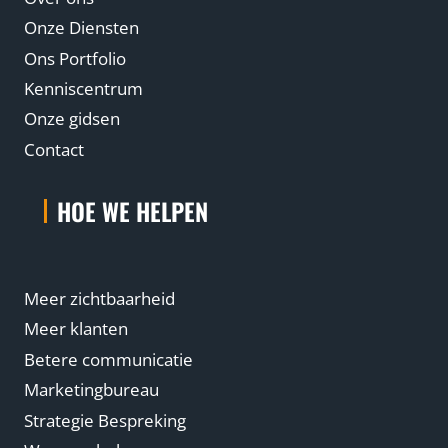
l
Onze Diensten
l
Ons Portfolio
e
Kenniscentrum
l
Onze gidsen
e
Contact
a
d
HOE WE HELPEN
g
e
n
e
Meer zichtbaarheid
r
Meer klanten
a
Betere communicatie
t
Marketingbureau
i
Strategie Bespreking
e