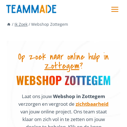
Skip
to
content
/
Ik Zoek
/
Webshop Zottegem
Op zoek naar online hulp in
Zottegem
?
WEBSHOP ZOTTEGEM
Laat ons jouw
Webshop in Zottegem
verzorgen en vergroot de
zichtbaarheid
van jouw online project. Ons team staat
klaar om zich vol in te zetten om jouw
doelen te behalen. Klik op de knop