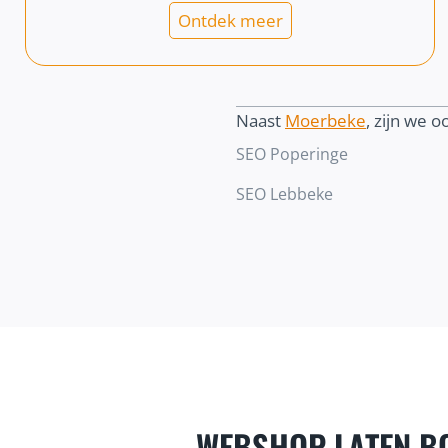
Ontdek meer
Naast
Moerbeke
, zijn we oo
SEO Poperinge
SEO Lebbeke
WEBSHOP LATEN B