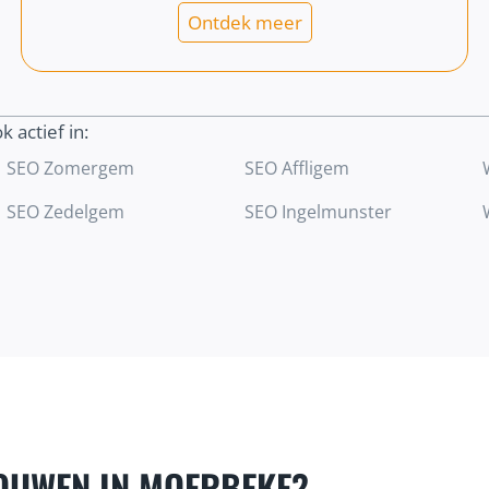
Ontdek meer
k actief in:
SEO Zomergem
SEO Affligem
SEO Zedelgem
SEO Ingelmunster
OUWEN IN MOERBEKE?