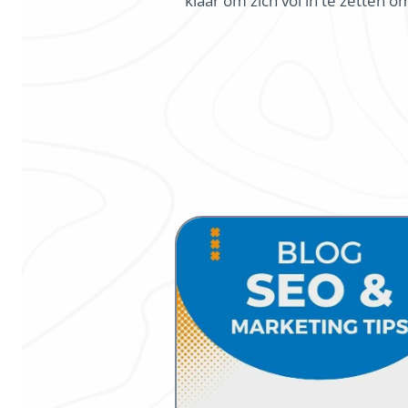
klaar om zich vol in te zetten 