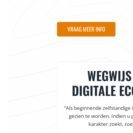
VRAAG MEER INFO
& HEEL
WEGWIJS 
EUNING
DIGITALE E
werking was onze
“Als beginnende zelfstandige 
tsenwinkel af was.
gezien te worden. Indien u 
l ondersteuning,
karakter zoekt, zoe
van droomt.”