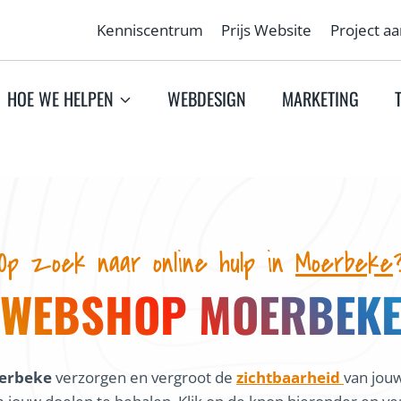
Kenniscentrum
Prijs Website
Project a
HOE WE HELPEN
WEBDESIGN
MARKETING
Op zoek naar online hulp in
Moerbeke
WEBSHOP MOERBEK
oerbeke
verzorgen en vergroot de
zichtbaarheid
van jouw