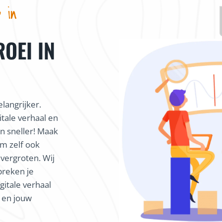
 in
ROEI IN
langrijker.
itale verhaal en
 sneller! Maak
m zelf ook
 vergroten. Wij
preken je
gitale verhaal
k en jouw