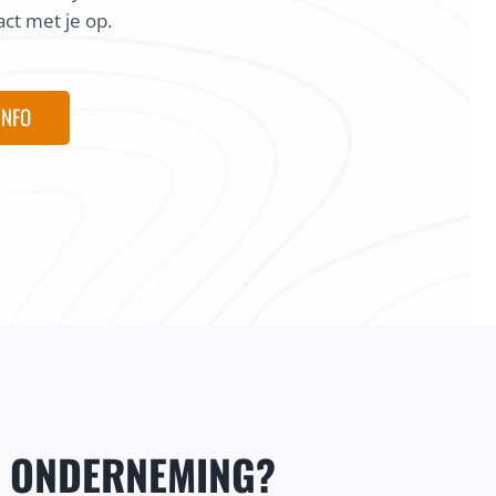
ct met je op.
Maarten
INFO
@coureur local
E ONDERNEMING?