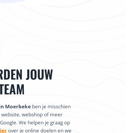
RDEN JOUW
START & HEEL
WE
 TEAM
DERSTEUNING
DIGIT
in Moerbeke
ben je misschien
 vlotte samenwerking was onze
“Als beginnende 
n website, webshop of meer
voor onze fietsenwinkel af was.
gezien te word
 Google. We helpen je graag op
rt en heel veel ondersteuning,
karakt
ier
over je online doelen en we
 een startup van droomt.”