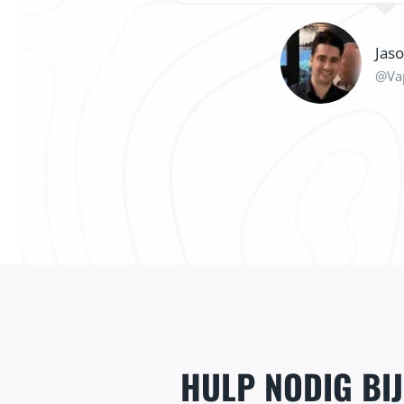
Jas
@Va
local
HULP NODIG BI