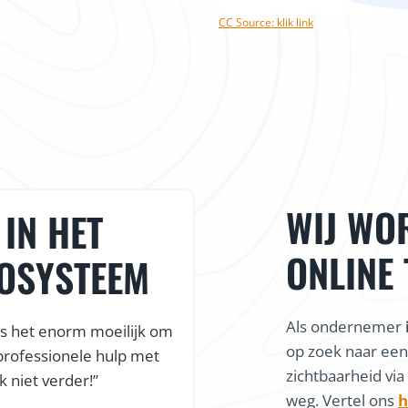
CC Source: klik link
WIJ WO
IN HET
VLOTTE 
ONLINE
COSYSTEEM
VEEL ON
Als ondernemer
is het enorm moeilijk om
“Dankzij de snelle en
op zoek naar ee
professionele hulp met
webshop al online, nog 
zichtbaarheid via
k niet verder!”
Een vlotte online sta
weg. Vertel ons
h
kortom alles waar