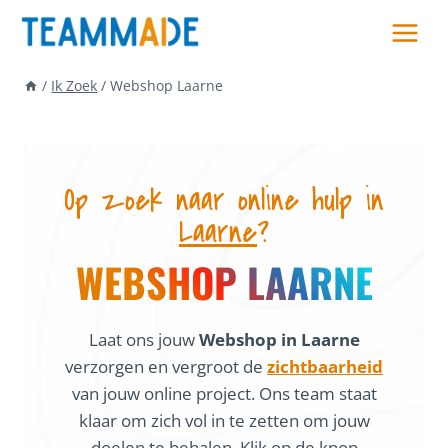
Skip
to
content
/
Ik Zoek
/
Webshop Laarne
Op zoek naar online hulp in
Laarne
?
WEBSHOP LAARNE
Laat ons jouw
Webshop in Laarne
verzorgen en vergroot de
zichtbaarheid
van jouw online project. Ons team staat
klaar om zich vol in te zetten om jouw
doelen te behalen. Klik op de knop