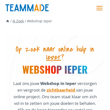
Skip
to
content
/
Ik Zoek
/
Webshop Ieper
Op zoek naar online hulp in
Ieper
?
WEBSHOP IEPER
Laat ons jouw
Webshop in Ieper
verzorgen
en vergroot de
zichtbaarheid
van jouw
online project. Ons team staat klaar om zich
vol in te zetten om jouw doelen te behalen.
Klik op de knop hieronder en vertel ons