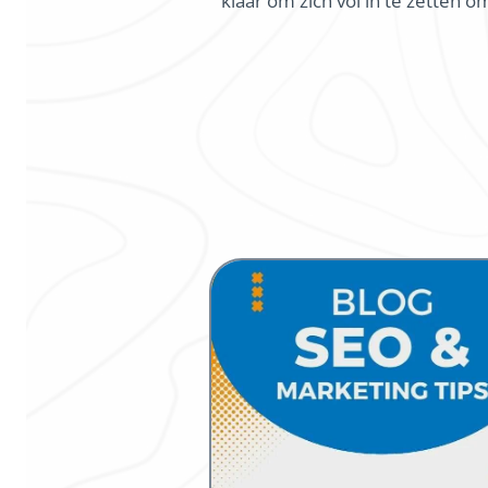
klaar om zich vol in te zetten 