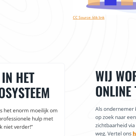
CC Source: klik link
WIJ WO
IN HET
VLOTTE 
ONLINE
COSYSTEEM
VEEL ON
Als ondernemer
is het enorm moeilijk om
“Dankzij de snelle en
op zoek naar ee
professionele hulp met
webshop al online, nog 
zichtbaarheid via
k niet verder!”
Een vlotte online sta
weg. Vertel ons
h
kortom alles waar