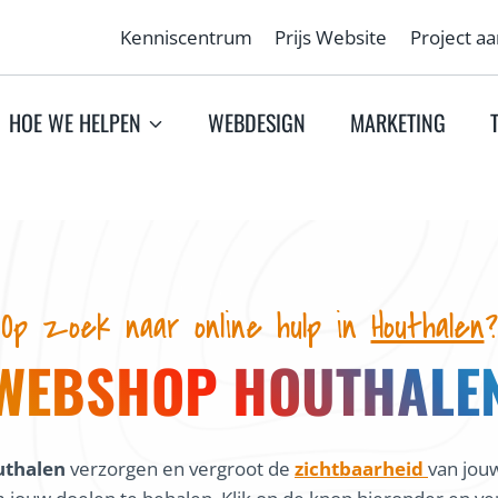
Kenniscentrum
Prijs Website
Project a
HOE WE HELPEN
WEBDESIGN
MARKETING
Op zoek naar online hulp in
Houthalen
?
WEBSHOP HOUTHALE
uthalen
verzorgen en vergroot de
zichtbaarheid
van jouw