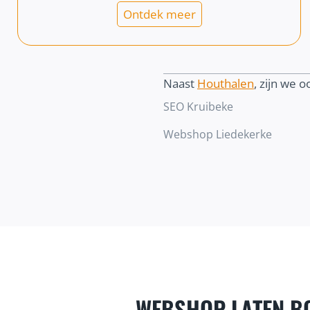
Ontdek meer
Naast
Houthalen
, zijn we o
SEO Kruibeke
Webshop Liedekerke
WEBSHOP LATEN B