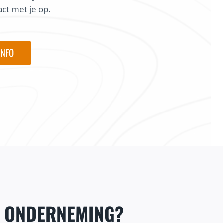
ct met je op.
Maarten
INFO
@coureur local
E ONDERNEMING?