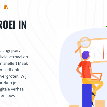
 in
ROEI IN
langrijker.
itale verhaal en
 sneller! Maak
m zelf ook
 vergroten. Wij
preken je
gitale verhaal
k en jouw