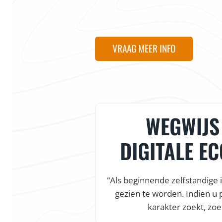
VRAAG MEER INFO
& HEEL
WEGWIJS 
EUNING
DIGITALE E
werking was onze
“Als beginnende zelfstandige 
tsenwinkel af was.
gezien te worden. Indien u 
l ondersteuning,
karakter zoekt, zoe
van droomt.”