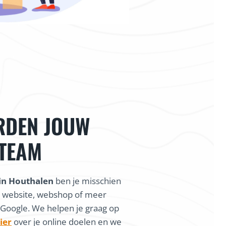
RDEN JOUW
START & HEEL
WE
 TEAM
DERSTEUNING
DIGIT
in Houthalen
ben je misschien
 vlotte samenwerking was onze
“Als beginnende 
n website, webshop of meer
voor onze fietsenwinkel af was.
gezien te word
 Google. We helpen je graag op
rt en heel veel ondersteuning,
karakt
ier
over je online doelen en we
 een startup van droomt.”