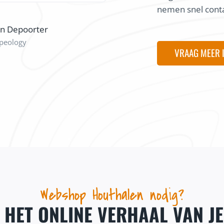
nemen snel conta
on Depoorter
peology
VRAAG MEER 
Webshop Houthalen nodig?
J HET ONLINE VERHAAL VAN J