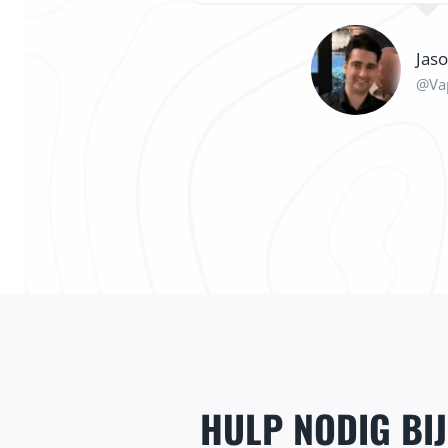
Jas
@Va
local
HULP NODIG BI