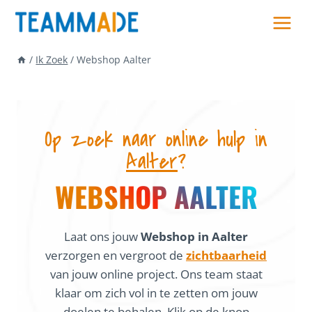
Skip
to
content
/
Ik Zoek
/
Webshop Aalter
Op zoek naar online hulp in
Aalter
?
WEBSHOP AALTER
Laat ons jouw
Webshop in Aalter
verzorgen en vergroot de
zichtbaarheid
van jouw online project. Ons team staat
klaar om zich vol in te zetten om jouw
doelen te behalen. Klik op de knop