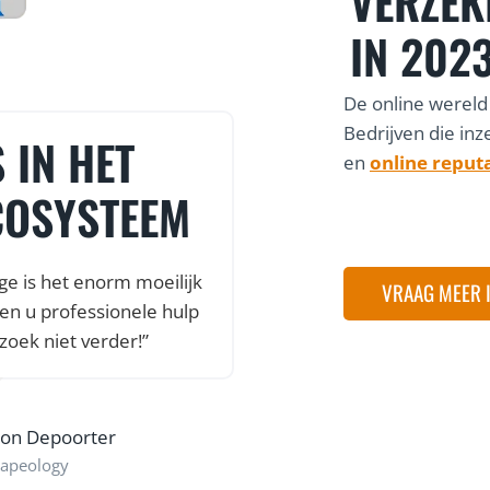
VERZEK
IN 202
De online wereld
Bedrijven die inz
 IN HET
en
online reput
COSYSTEEM
ge is het enorm moeilijk
VRAAG MEER 
en u professionele hulp
zoek niet verder!”
son Depoorter
apeology