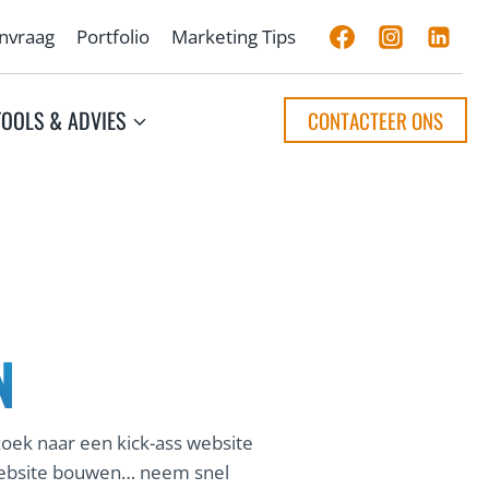
anvraag
Portfolio
Marketing Tips
TOOLS & ADVIES
CONTACTEER ONS
N
 zoek naar een kick-ass website
w website bouwen… neem snel