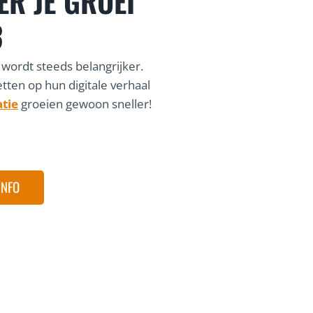
ER JE GROEI
3
 wordt steeds belangrijker.
etten op hun digitale verhaal
atie
groeien gewoon sneller!
INFO