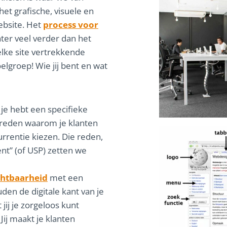
t grafische, visuele en
ebsite. Het
process voor
hter veel verder dan het
lke site vertrekkende
elgroep! Wie jij bent en wat
je hebt een specifieke
n reden waarom je klanten
urrentie kiezen. Die reden,
t” (of USP) zetten we
chtbaarheid
met een
den de digitale kant van je
 jij je zorgeloos kunt
Jij maakt je klanten