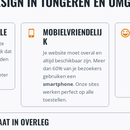
SIGN IN TONGEREN EN OMG
LE
MOBIELVRIENDELIJ
K
te
jk dat
Je website moet overal en
nden
altijd beschikbaar zijn. Meer
dan 60% van je bezoekers
eter
gebruiken een
smartphone
. Onze sites
werken perfect op alle
toestellen.
AT IN OVERLEG