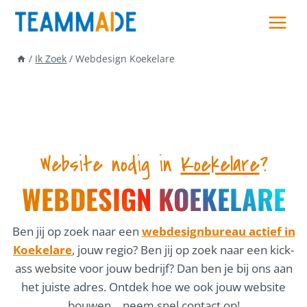
Skip
to
content
/
Ik Zoek
/
Webdesign Koekelare
Website nodig in
Koekelare
?
WEBDESIGN KOEKELARE
Ben jij op zoek naar een
webdesignbureau actief in
Koekelare
, jouw regio? Ben jij op zoek naar een kick-
ass website voor jouw bedrijf? Dan ben je bij ons aan
het juiste adres. Ontdek hoe we ook jouw website
bouwen… neem snel contact op!