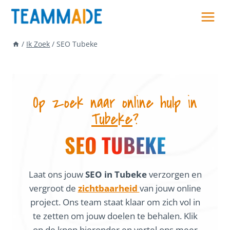
Skip
to
content
/
Ik Zoek
/
SEO Tubeke
Op zoek naar online hulp in
Tubeke
?
SEO TUBEKE
Laat ons jouw
SEO in Tubeke
verzorgen en
vergroot de
zichtbaarheid
van jouw online
project. Ons team staat klaar om zich vol in
te zetten om jouw doelen te behalen. Klik
op de knop hieronder en vertel ons meer