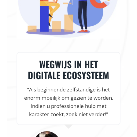
VLOTTE START & HEEL
VEEL ONDERSTEUNING
“Dankzij de snelle en vlotte
.
samenwerking was onze webshop al
online, nog voor onze fietsenwinkel af
was. Een vlotte online start en heel
veel ondersteuning, kortom alles
waar een startup van droomt.”