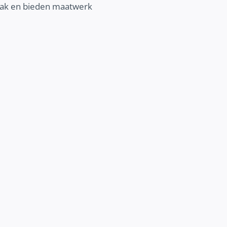
npak en bieden maatwerk
BETERE COMMUNICATIE
Vertel je verhaal online nog beter. Ont
wij jou kunnen helpen om jouw communic
verbeteren en jouw klantenbinding 
vergroten.
Ontdek meer