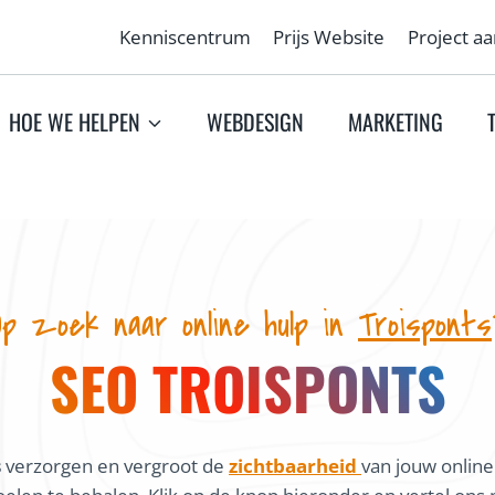
Kenniscentrum
Prijs Website
Project a
HOE WE HELPEN
WEBDESIGN
MARKETING
Op zoek naar online hulp in
Troisponts
SEO TROISPONTS
s
verzorgen en vergroot de
zichtbaarheid
van jouw online