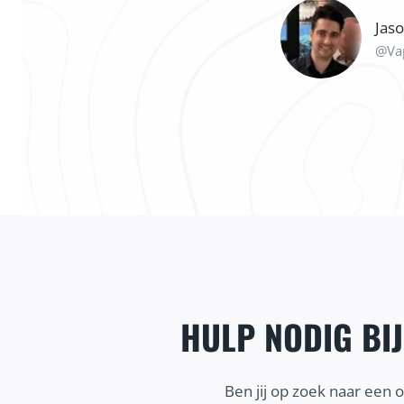
Jas
@Va
HULP NODIG BI
Ben jij op zoek naar een 