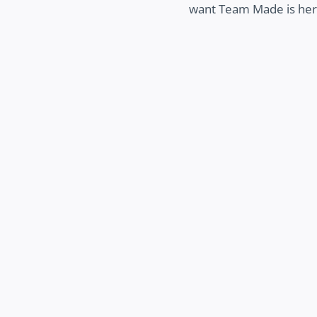
want Team Made is here
MEER ZICHTBAARHEID
ek hoe wij jouw bedrijf beter zichtbaar
 maken op het internet, zodat potentiële
 jouw bedrijf makkelijk kunnen vinden en
jij kunt groeien.
Ontdek meer