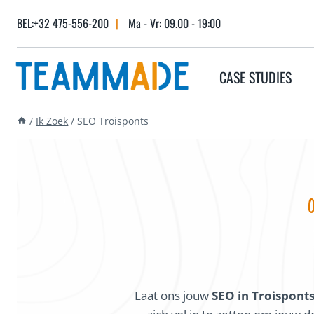
Skip
BEL:+32 475-556-200
|
Ma - Vr: 09.00 - 19:00
to
content
CASE STUDIES
/
Ik Zoek
/
SEO Troisponts
Laat ons jouw
SEO in Troispont