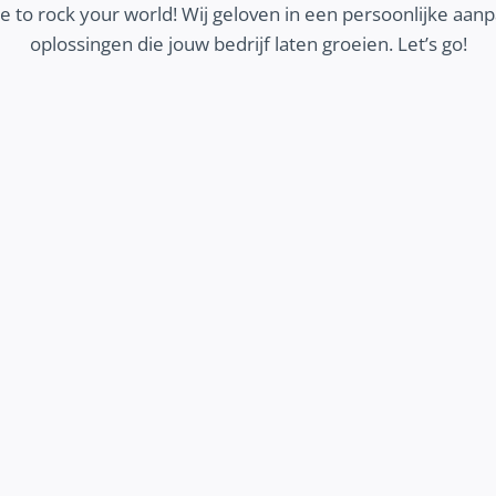
 to rock your world! Wij geloven in een persoonlijke aa
oplossingen die jouw bedrijf laten groeien. Let’s go!
MEER KLANTEN
Wij zorgen dat jouw ideale klanten jouw bedrijf
vinden en contact opnemen. Ontdek hoe we
helpen om meer geschikte klanten aan te