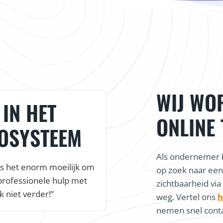
WIJ WO
IN HET
ONLINE
COSYSTEEM
Als ondernemer
is het enorm moeilijk om
op zoek naar ee
professionele hulp met
zichtbaarheid via
k niet verder!”
weg. Vertel ons
h
nemen snel conta