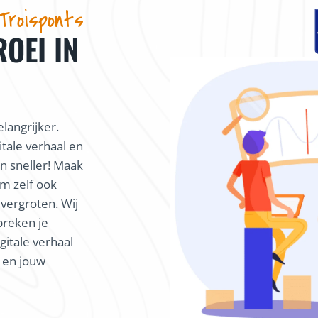
Troisponts
ROEI IN
langrijker.
itale verhaal en
 sneller! Maak
m zelf ook
 vergroten. Wij
preken je
gitale verhaal
k en jouw