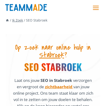
Skip
to
content
/
Ik Zoek
/
SEO Stabroek
Op zoek naar online hulp in
Stabroek
?
SEO STABROEK
Laat ons jouw
SEO in Stabroek
verzorgen
en vergroot de
zichtbaarheid
van jouw
online project. Ons team staat klaar om zich
vol in te zetten om jouw doelen te behalen.
Klik op de knop hieronder en vertel ons