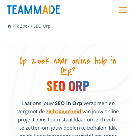
Skip
to
content
/
Ik Zoek
/
SEO Orp
Op zoek naar online hulp in
Orp
?
SEO ORP
Laat ons jouw
SEO in Orp
verzorgen en
vergroot de
zichtbaarheid
van jouw online
project. Ons team staat klaar om zich vol in
te zetten om jouw doelen te behalen. Klik
op de knop hieronder en vertel ons meer